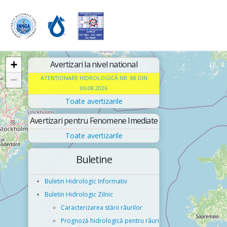
+
Avertizari la nivel national
−
ATENŢIONARE HIDROLOGICĂ NR. 88 DIN
06.08.2026
Toate avertizarile
Avertizari pentru Fenomene Imediate
Toate avertizarile
Buletine
Buletin Hidrologic Informativ
Buletin Hidrologic Zilnic
Caracterizarea stării râurilor
Prognoză hidrologică pentru râuri