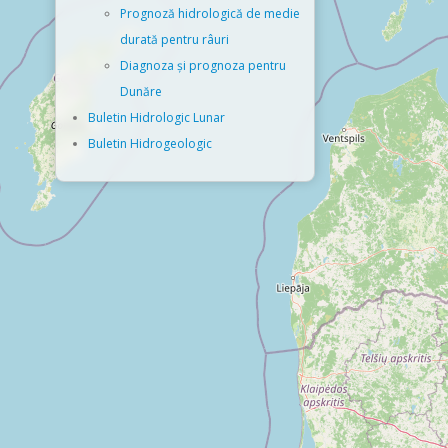
Prognoză hidrologică de medie
durată pentru râuri
Diagnoza și prognoza pentru
Dunăre
Buletin Hidrologic Lunar
Buletin Hidrogeologic