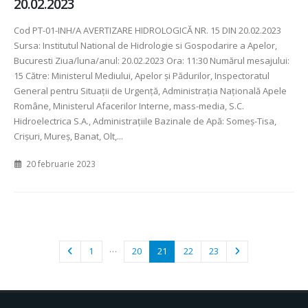
20.02.2023
Cod PT-01-INH/A AVERTIZARE HIDROLOGICĂ NR. 15 DIN 20.02.2023
Sursa: Institutul National de Hidrologie si Gospodarire a Apelor,
Bucuresti Ziua/luna/anul: 20.02.2023 Ora: 11:30 Numărul mesajului:
15 Către: Ministerul Mediului, Apelor şi Pădurilor, Inspectoratul
General pentru Situaţii de Urgenţă, Administraţia Naţională Apele
Române, Ministerul Afacerilor Interne, mass-media, S.C.
Hidroelectrica S.A., Administraţiile Bazinale de Apă: Someş-Tisa,
Crişuri, Mureş, Banat, Olt,...
20 februarie 2023
…
1
20
21
22
23