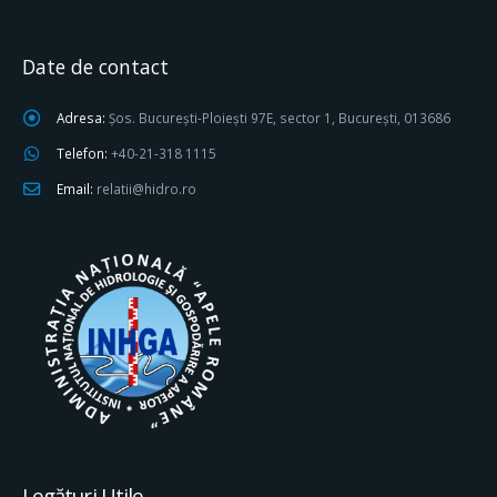
Date de contact
Adresa:
Șos. București-Ploiești 97E, sector 1, București, 013686
Telefon:
+40-21-318 1115
Email:
relatii@hidro.ro
Legături Utile