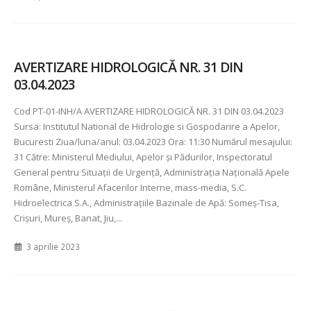
AVERTIZARE HIDROLOGICĂ NR. 31 DIN
03.04.2023
Cod PT-01-INH/A AVERTIZARE HIDROLOGICĂ NR. 31 DIN 03.04.2023
Sursa: Institutul National de Hidrologie si Gospodarire a Apelor,
Bucuresti Ziua/luna/anul: 03.04.2023 Ora: 11:30 Numărul mesajului:
31 Către: Ministerul Mediului, Apelor şi Pădurilor, Inspectoratul
General pentru Situaţii de Urgenţă, Administraţia Naţională Apele
Române, Ministerul Afacerilor Interne, mass-media, S.C.
Hidroelectrica S.A., Administraţiile Bazinale de Apă: Someş-Tisa,
Crişuri, Mureş, Banat, Jiu,...
3 aprilie 2023