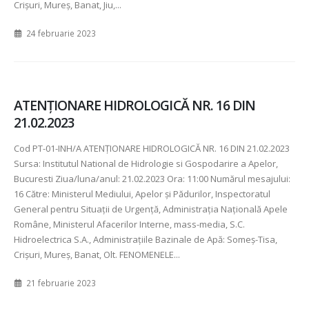
Crişuri, Mureş, Banat, Jiu,...
24 februarie 2023
ATENŢIONARE HIDROLOGICĂ NR. 16 DIN
21.02.2023
Cod PT-01-INH/A ATENŢIONARE HIDROLOGICĂ NR. 16 DIN 21.02.2023
Sursa: Institutul National de Hidrologie si Gospodarire a Apelor,
Bucuresti Ziua/luna/anul: 21.02.2023 Ora: 11:00 Numărul mesajului:
16 Către: Ministerul Mediului, Apelor şi Pădurilor, Inspectoratul
General pentru Situaţii de Urgenţă, Administraţia Naţională Apele
Române, Ministerul Afacerilor Interne, mass-media, S.C.
Hidroelectrica S.A., Administraţiile Bazinale de Apă: Someş-Tisa,
Crişuri, Mureş, Banat, Olt. FENOMENELE...
21 februarie 2023