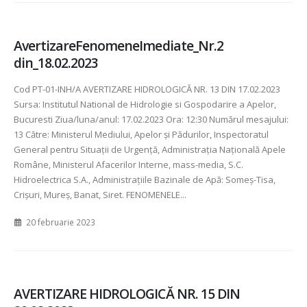
AvertizareFenomeneImediate_Nr.2
din_18.02.2023
Cod PT-01-INH/A AVERTIZARE HIDROLOGICĂ NR. 13 DIN 17.02.2023
Sursa: Institutul National de Hidrologie si Gospodarire a Apelor,
Bucuresti Ziua/luna/anul: 17.02.2023 Ora: 12:30 Numărul mesajului:
13 Către: Ministerul Mediului, Apelor şi Pădurilor, Inspectoratul
General pentru Situaţii de Urgenţă, Administraţia Naţională Apele
Române, Ministerul Afacerilor Interne, mass-media, S.C.
Hidroelectrica S.A., Administraţiile Bazinale de Apă: Someş-Tisa,
Crişuri, Mureş, Banat, Siret. FENOMENELE...
20 februarie 2023
AVERTIZARE HIDROLOGICĂ NR. 15 DIN