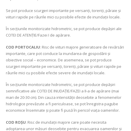
Se pot produce scurgeri importante pe versanți, torenți, pâraie și
viituri rapide pe râurile mici cu posibile efecte de inundații locale.
În secțiunile monitorizate hidrometric, se pot produce depășiri ale
COTEI DE ATENȚIE/Fazei I de apărare.
COD PORTOCALIU
: Risc de viituri majore generatoare de revărsări
importante, care pot conduce la inundarea de gospodării şi
obiective social – economice. De asemenea, se pot produce
scurgeri importante pe versanți, torenți, pâraie și viituri rapide pe
râurile mici cu posibile efecte severe de inundații locale.
În secțiunile monitorizate hidrometric, se pot produce depășiri
semnificative ale COTEI DE INUDAȚIE/FAZEI a II-a de apărare (mai
mari de 20-30 cm). Din cauza intensității deosebite a fenomenelor
hidrologice prevăzute a fi periculoase, se pot înregistra pagube
economice însemnate și poate fi pusă în pericol viața oamenilor.
COD ROŞU
: Risc de inundații majore care poate necesita
adoptarea unor măsuri deosebite pentru evacuarea oamenilor şi