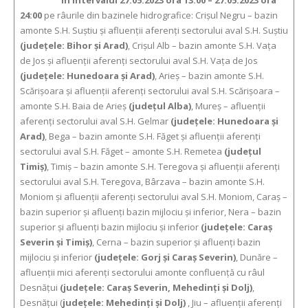
În intervalul 27.05.2023 ora 13:00 – 27.05.2023 ora
24:00
pe râurile din bazinele hidrografice: Crişul Negru – bazin
amonte S.H. Suştiu şi afluenţii aferenţi sectorului aval S.H. Suştiu
(judeţele: Bihor şi Arad)
, Crişul Alb – bazin amonte S.H. Vaţa
de Jos şi afluenţii aferenţi sectorului aval S.H. Vaţa de Jos
(judeţele: Hunedoara şi Arad)
, Arieş – bazin amonte S.H.
Scărişoara şi afluenţii aferenţi sectorului aval S.H. Scărişoara –
amonte S.H. Baia de Arieş
(judeţul Alba)
, Mureş – afluenţii
aferenţi sectorului aval S.H. Gelmar
(judeţele: Hunedoara şi
Arad)
, Bega – bazin amonte S.H. Făget şi afluenţii aferenţi
sectorului aval S.H. Făget – amonte S.H. Remetea
(judeţul
Timiş)
, Timiş – bazin amonte S.H. Teregova şi afluenţii aferenţi
sectorului aval S.H. Teregova, Bârzava – bazin amonte S.H.
Moniom şi afluenţii aferenţi sectorului aval S.H. Moniom, Caraş –
bazin superior şi afluenţi bazin mijlociu şi inferior, Nera – bazin
superior şi afluenţi bazin mijlociu şi inferior
(judeţele: Caraş
Severin şi Timiş)
, Cerna – bazin superior şi afluenţi bazin
mijlociu şi inferior
(judeţele: Gorj şi Caraş Severin)
, Dunăre –
afluenţii mici aferenţi sectorului amonte confluenţă cu râul
Desnăţui
(judeţele: Caraş Severin, Mehedinţi şi Dolj)
,
Desnăţui (
judeţele: Mehedinţi şi Dolj)
, Jiu – afluenţii aferenţi