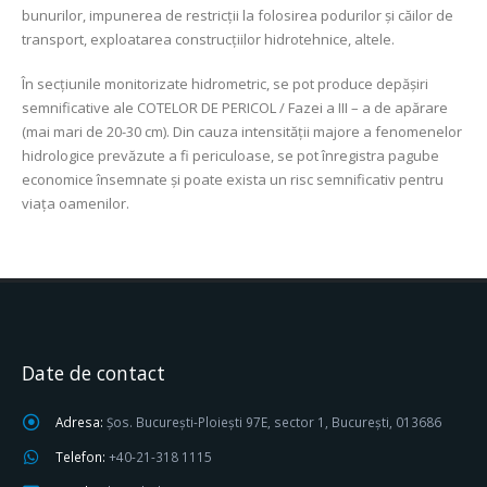
bunurilor, impunerea de restricţii la folosirea podurilor şi căilor de
transport, exploatarea construcţiilor hidrotehnice, altele.
În secţiunile monitorizate hidrometric, se pot produce depășiri
semnificative ale COTELOR DE PERICOL / Fazei a III – a de apărare
(mai mari de 20-30 cm). Din cauza intensității majore a fenomenelor
hidrologice prevăzute a fi periculoase, se pot înregistra pagube
economice însemnate şi poate exista un risc semnificativ pentru
viața oamenilor.
Date de contact
Adresa:
Șos. București-Ploiești 97E, sector 1, București, 013686
Telefon:
+40-21-318 1115