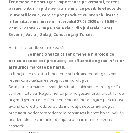
fenomenele de scurgeri importante pe versanţi, torenţi,
pâraie, viituri rapide pe râurile mici cu posibile efecte de
inundaţii locale, care se pot produce cu probabilitate şi
intensitate mai mare ȋn intervalul 27.05.2023 ora 16:00 –
27.05.2023 ora 22:00 pe unele râuri din judeţele: Caraş
Severin, Vaslui, Galaţi, Constanţa şi Tulcea.
Harta cu codurile se anexează.
Se menționează că fenomenele hidrologice
periculoase se pot produce şi pe afluenții de grad inferior
ai râurilor marcate pe hartă.
În funcție de evoluția fenomenelor hidrometeorologice vom
reveni cu actualizarea prognozei hidrologice.
Se impune urmărirea evoluției situației hidrometeorologice, în
conformitate cu ”Regulamentul privind gestionarea situaţiilor de
urgenţă generate de fenomene hidrometeorologice periculoase
având ca efect producerea de inundații, secetă hidrologică
precum și incidente/accidente la construcții hidrotehnice, poluări
accidentale ale cursurilor de apă și poluări marine în zona
costieră”.