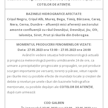
COTELOR DE ATENŢIE.
BAZINELE HIDROGRAFICE AFECTATE:
Crişul Negru, Crişul Alb, Mureş, Bega, Timiş, Bârzava, Caraş,
Nera, Cerna, Dunăre – afluenţii mici aferenţi sectorului
amonte confluenţă cu râul Desnăţui, Desnăţui, Jiu, Olt,
Ialomiţa, Siret, Prut şi râurile din Dobrogea.
MOMENTUL PRODUCERII FENOMENELOR VIZATE:
Data: 27.05.2023 ora 13:00 – 27.05.2023 ora 24:00
Având în vedere situaţia hidrometeorologică actuală
şi prognoza meteorologică pentru următoarele 24 de ore, ca
urmare a precipitaţiilor prognozate şi propagării, se pot produce
scurgeri importante pe versanţi, torenţi şi pâraie, viituri rapide
pe râurile mici cu posibile efecte de inundaţii locale şi creşteri de
debite şi niveluri pe unele râuri din bazinele hidrografice
menţionate, cu posibile depăşiri ale
COTELOR DE ATENŢIE
,
după cum urmează:
COD GALBEN