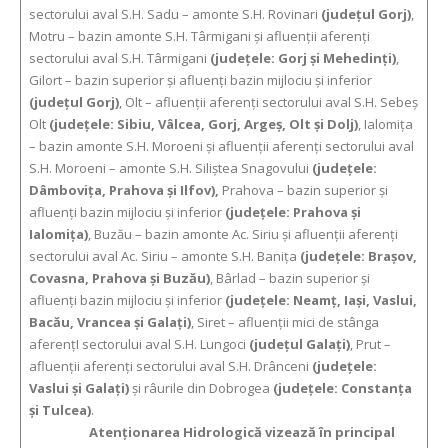
sectorului aval S.H. Sadu – amonte S.H. Rovinari
(judeţul Gorj)
,
Motru – bazin amonte S.H. Târmigani şi afluenţii aferenţi
sectorului aval S.H. Târmigani
(judeţele: Gorj şi Mehedinţi)
,
Gilort – bazin superior şi afluenţi bazin mijlociu şi inferior
(judeţul Gorj)
, Olt – afluenţii aferenţi sectorului aval S.H. Sebeş
Olt
(judeţele: Sibiu, Vâlcea, Gorj, Argeş, Olt şi Dolj)
, Ialomița
– bazin amonte S.H. Moroeni și afluenții aferenți sectorului aval
S.H. Moroeni – amonte S.H. Siliștea Snagovului
(județele:
Dâmbovița, Prahova și Ilfov),
Prahova – bazin superior şi
afluenţi bazin mijlociu şi inferior
(judeţele: Prahova şi
Ialomiţa)
, Buzău – bazin amonte Ac. Siriu şi afluenţii aferenţi
sectorului aval Ac. Siriu – amonte S.H. Baniţa
(judeţele: Braşov,
Covasna, Prahova şi Buzău)
, Bârlad – bazin superior şi
afluenţi bazin mijlociu şi inferior
(judeţele: Neamţ, Iaşi, Vaslui,
Bacău, Vrancea şi Galaţi)
, Siret – afluenţii mici de stânga
aferenţI sectorului aval S.H. Lungoci
(judeţul Galaţi)
, Prut –
afluenţii aferenţi sectorului aval S.H. Drânceni
(judeţele:
Vaslui şi Galaţi)
şi râurile din Dobrogea
(judeţele: Constanţa
şi Tulcea)
.
Atenţionarea Hidrologică vizează în principal