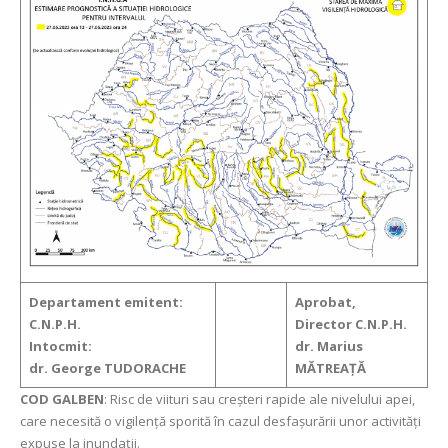
Departament emitent:
Aprobat,
C.N.P.H.
Director C.N.P.H.
Intocmit:
dr. Marius
dr. George TUDORACHE
MĂTREAŢĂ
COD GALBEN
: Risc de viituri sau creşteri rapide ale nivelului apei,
care necesită o vigilență sporită în cazul desfașurării unor activități
expuse la inundații.