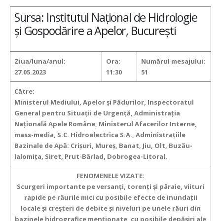
Sursa: Institutul Național de Hidrologie
și Gospodărire a Apelor, București
Ziua/luna/anul:
Ora:
Numărul mesajului:
27.05.2023
11:30
51
Către:
Ministerul Mediului, Apelor şi Pădurilor, Inspectoratul
General pentru Situaţii de Urgenţă, Administraţia
Naţională Apele Române, Ministerul Afacerilor Interne,
mass-media, S.C. Hidroelectrica S.A., Administraţiile
Bazinale de Apă: Crişuri, Mureş, Banat, Jiu, Olt, Buzău-
Ialomiţa, Siret, Prut-Bârlad, Dobrogea-Litoral.
FENOMENELE VIZATE:
Scurgeri importante pe versanţi, torenţi şi pâraie, viituri
rapide pe râurile mici cu posibile efecte de inundaţii
locale şi creşteri de debite şi niveluri pe unele râuri din
bazinele hidrografice menţionate, cu posibile depăşiri ale