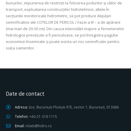
bunurilor, impunerea de restricţii la folosirea podurilor şi căilor de
transport, exploatarea construcţiilor hidrotehnice, altele.În
secţiunile monitorizate hidrometric, se pot produce depășiri
semnificative ale COTELOR DE PERICOL / Fazei a III – a de apărare
(mai mari de 20-30 cm). Din cauza intensității majore a fenomenelor
hidrologice prevăzute a fi periculoase, se pot înregistra pagube
economice însemnate şi poate exista un risc semnificativ pentru
viața oamenilor.
Date de contact
Adresa:
Șos. București-Ploiești 97E, sector 1, București, 013686
Telefon:
+40-21-318 1115
Email:
relatii@hidro.ro