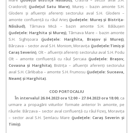
Mare
(judeţul Bistriţa Năsăud)
, Crasna – sector aval S.H.
Craidorolţ
(judeţul Satu Mare)
, Mureș – bazin amonte S.H.
Glodeni şi afluenții aferenți sectorului aval S.H. Glodeni –
amonte confluență cu râul Arieș
(județele: Mureș și Bistrița-
Năsăud)
, Târnava Mică – bazin amonte S.H. Bălăușeri
(judeţele: Harghita și Mureș)
, Târnava Mare – bazin amonte
S.H. Sighișoara
(județele: Harghita, Braşov şi Mureș)
,
Bârzava – sector aval S.H. Moniom, Moraviţa
(judeţele:Timiş şi
Caraş Severin)
, Olt – afluenţii aferenţi sectorului aval S.H. Podu
Olt – amonte confluenţă cu râul Şercaia
(judeţele: Braşov,
Covasna şi Harghita)
, Bistriţa – afluenţii aferenţi sectorului
aval S.H. Cârlibaba – amonte S.H. Frumosu
(judeţele: Suceava,
Neamţ şi Harghita)
.
COD PORTOCALIU
În intervalul 26.04.2023 ora 12:00 – 27.04.2023 ora 18:00
, ca
urmare a propagării viiturilor formate anterior în amonte, pe
râurile: Bârzava – sector aval confluenţă cu râul Fizeş, Moraviţa
– sector aval S.H. Şemlacu Mare
(judeţele: Caraş Severin şi
Timiş)
.