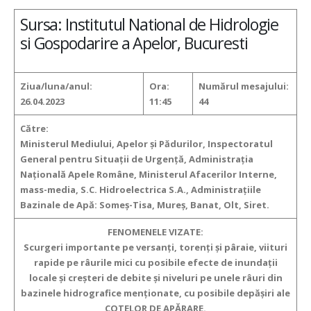
Sursa: Institutul National de Hidrologie
si Gospodarire a Apelor, Bucuresti
Ziua/luna/anul:
Ora:
Numărul mesajului:
26.04.2023
11:45
44
Către:
Ministerul Mediului, Apelor şi Pădurilor, Inspectoratul
General pentru Situaţii de Urgenţă, Administraţia
Naţională Apele Române, Ministerul Afacerilor Interne,
mass-media, S.C. Hidroelectrica S.A., Administraţiile
Bazinale de Apă: Someş-Tisa, Mureş, Banat, Olt, Siret.
FENOMENELE VIZATE:
Scurgeri importante pe versanţi, torenţi şi pâraie, viituri
rapide pe râurile mici cu posibile efecte de inundaţii
locale şi creşteri de debite şi niveluri pe unele râuri din
bazinele hidrografice menţionate, cu posibile depăşiri ale
COTELOR DE APĂRARE.