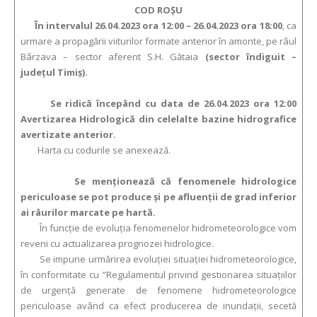
COD ROŞU
În intervalul 26.04.2023 ora 12:00 – 26.04.2023 ora 18:00
, ca
urmare a propagării viiturilor formate anterior în amonte, pe râul
Bârzava – sector aferent S.H. Gătaia
(sector îndiguit –
județul Timiș).
Se ridică începând cu data de 26.04.2023 ora 12:00
Avertizarea Hidrologică din celelalte bazine hidrografice
avertizate anterior.
Harta cu codurile se anexează.
Se menționează că fenomenele hidrologice
periculoase se pot produce şi pe afluenții de grad inferior
ai râurilor marcate pe hartă.
În funcție de evoluția fenomenelor hidrometeorologice vom
reveni cu actualizarea prognozei hidrologice.
Se impune urmărirea evoluției situației hidrometeorologice,
în conformitate cu ”Regulamentul privind gestionarea situaţiilor
de urgenţă generate de fenomene hidrometeorologice
periculoase având ca efect producerea de inundații, secetă