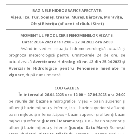
BAZINELE HIDROGRAFICE AFECTATE:
Vişeu, Iza, Tur, Someş, Crasna, Mureş, Bârzava, Moraviţa,
Olt şi Bistriţa (afluent al râului Siret)
MOMENTUL PRODUCERII FENOMENELOR VIZATE:
Data: 26.04.2023 ora 12:00 – 27.04.2023 ora 24:00
Având în vedere situaţia hidrometeorologică actuală şi
prognoza meteorologică pentru următoarele 24 de ore, se
actualizează
Avertizarea Hidrologică nr. 43 din 25.04.2023 şi
Averizările Hidrologice pentru Fenomene Imediate în
vigoare
, după cum urmează:
COD GALBEN
În intervalul 26.04.2023 ora 12:00 – 27.04.2023 ora 24:00
pe râurile din bazinele hidrografice: Vişeu – bazin superior şi
afluenţi bazin mijlociu şi inferior, Iza – bazin superior şi afluenţi
bazin mijlociu şi inferior, Lăpuş – bazin superior şi afluenţi bazin
mijlociu şi inferior
(judeţul Maramureş)
, Tur – bazin superior şi
afluenţi bazin mijlociu şi inferior
(judeţul Satu Mare)
, Someşul