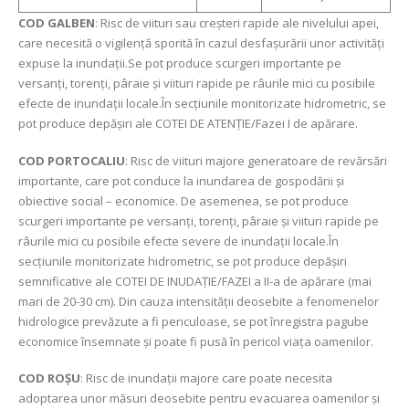
COD GALBEN
: Risc de viituri sau creşteri rapide ale nivelului apei,
care necesită o vigilență sporită în cazul desfașurării unor activități
expuse la inundații.Se pot produce scurgeri importante pe
versanți, torenți, pâraie și viituri rapide pe râurile mici cu posibile
efecte de inundații locale.În secțiunile monitorizate hidrometric, se
pot produce depășiri ale COTEI DE ATENȚIE/Fazei I de apărare.
COD PORTOCALIU
: Risc de viituri majore generatoare de revărsări
importante, care pot conduce la inundarea de gospodării şi
obiective social – economice. De asemenea, se pot produce
scurgeri importante pe versanți, torenți, pâraie și viituri rapide pe
râurile mici cu posibile efecte severe de inundații locale.În
secțiunile monitorizate hidrometric, se pot produce depășiri
semnificative ale COTEI DE INUDAȚIE/FAZEI a II-a de apărare (mai
mari de 20-30 cm). Din cauza intensității deosebite a fenomenelor
hidrologice prevăzute a fi periculoase, se pot înregistra pagube
economice însemnate și poate fi pusă în pericol viața oamenilor.
COD ROŞU
: Risc de inundații majore care poate necesita
adoptarea unor măsuri deosebite pentru evacuarea oamenilor şi