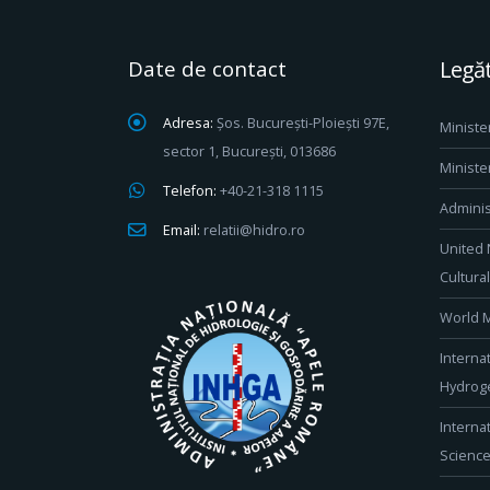
Date de contact
Legăt
Adresa:
Șos. București-Ploiești 97E,
Ministe
sector 1, București, 013686
Ministe
Telefon:
+40-21-318 1115
Adminis
Email:
relatii@hidro.ro
United 
Cultura
World M
Interna
Hydroge
Interna
Scienc