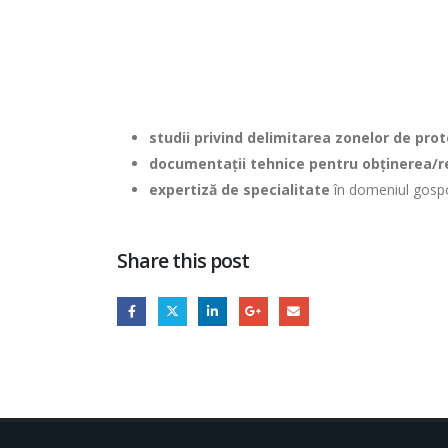
studii privind delimitarea zonelor de pro
documentaţii tehnice pentru obţinerea/reî
expertiz
ă
de specialitate
în domeniul gospod
Share this post