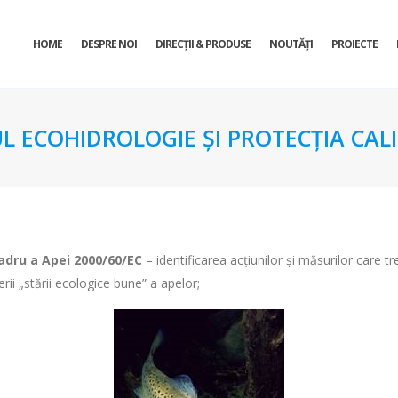
HOME
DESPRE NOI
DIRECŢII & PRODUSE
NOUTĂȚI
PROIECTE
UL ECOHIDROLOGIE ȘI PROTECȚIA CALI
Cadru a Apei 2000/60/EC
– identificarea acţiunilor şi măsurilor care tre
erii „stării ecologice bune” a apelor;