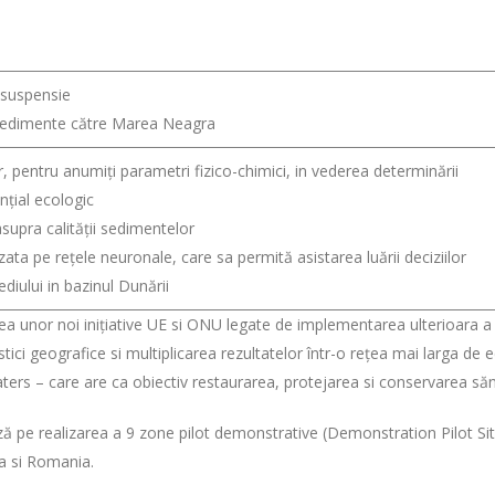
 suspensie
sedimente către Marea Neagra
 pentru anumiți parametri fizico-chimici, in vederea determinării
ențial ecologic
upra calității sedimentelor
 pe rețele neuronale, care sa permită asistarea luării deciziilor
diului in bazinul Dunării
lirea unor noi inițiative UE si ONU legate de implementarea ulterioara a
stici geografice si multiplicarea rezultatelor într-o rețea mai larga de
ers – care are ca obiectiv restaurarea, protejarea si conservarea săn
ză pe realizarea a 9 zone pilot demonstrative (Demonstration Pilot Site
a si Romania.