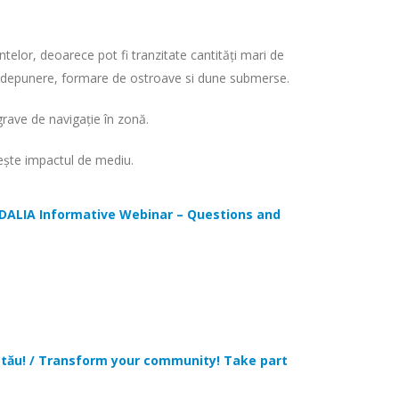
telor, deoarece pot fi tranzitate cantități mari de
 de depunere, formare de ostroave si dune submerse.
rave de navigație în zonă.
vește impactul de mediu.
s! DALIA Informative Webinar – Questions and
ul tău! / Transform your community! Take part