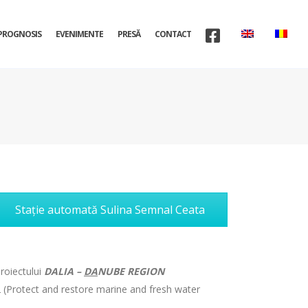
PROGNOSIS
EVENIMENTE
PRESĂ
CONTACT
Stație automată Sulina Semnal Ceata
proiectului
DALIA –
DA
NUBE REGION
(Protect and restore marine and fresh water