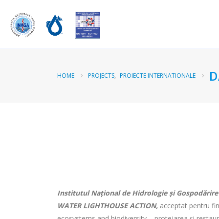
D
HOME
PROJECTS
,
PROIECTE INTERNATIONALE
Institutul Național de Hidrologie și Gospodărire
WATER
LI
GHTHOUSE
A
CTION,
acceptat pentru fi
ecosystems and biodiversity – protejarea și restaura