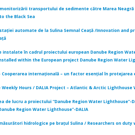
a monitorizării transportului de sedimente către Marea Neagră
to the Black Sea
 stației automate de la Sulina Semnal Ceață /
Innovation and pr
eață
te instalate în cadrul proiectului european Danube Region Wa
 installed within the European project Danube Region Water Li
 Cooperarea internațională – un factor esențial în protejarea
e Weekly Hours / DALIA Project – Atlantic & Arctic Lighthouse
lnirea de lucru a proiectului “Danube Region Water Lighthouse”-
 “Danube Region Water Lighthouse”-DALIA
 măsurători hidrologice pe brațul Sulina / Researchers on dut