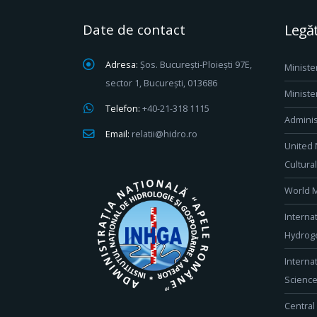
Date de contact
Legăt
Adresa:
Șos. București-Ploiești 97E,
Ministe
sector 1, București, 013686
Ministe
Telefon:
+40-21-318 1115
Adminis
Email:
relatii@hidro.ro
United 
Cultura
World M
Interna
Hydroge
Interna
Scienc
Central