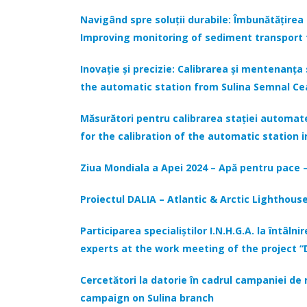
Navigând spre soluții durabile: Îmbunătățire
Improving monitoring of sediment transport 
Inovație și precizie: Calibrarea și mentenanța
the automatic station from Sulina Semnal C
Măsurători pentru calibrarea stației automa
for the calibration of the automatic station
Ziua Mondiala a Apei 2024 – Apă pentru pace –
Proiectul DALIA – Atlantic & Arctic Lighthous
Participarea specialiștilor I.N.H.G.A. la întâ
experts at the work meeting of the project
Cercetători la datorie în cadrul campaniei de
campaign on Sulina branch