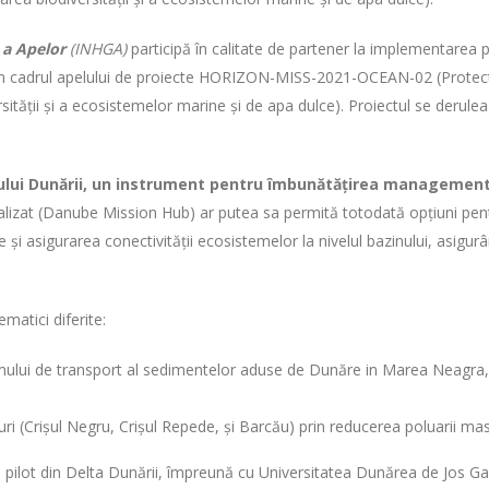
 a Apelor
(INHGA)
participă în calitate de partener la implementarea 
 in cadrul apelului de proiecte HORIZON-MISS-2021-OCEAN-02 (Protec
rsității și a ecosistemelor marine și de apa dulce). Proiectul se derul
zinului Dunării, un instrument pentru îmbunătățirea management
ializat (Danube Mission Hub) ar putea sa permită totodată opțiuni pentru
și asigurarea conectivității ecosistemelor la nivelul bazinului, asigur
.
matici diferite:
imului de transport al sedimentelor aduse de Dunăre in Marea Neagra, 
uri (Crișul Negru, Crișul Repede, și Barcău) prin reducerea poluarii mas
ui pilot din Delta Dunării, împreună cu Universitatea Dunărea de Jos Gal