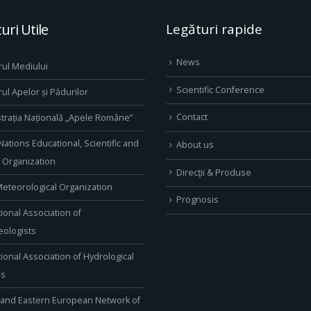
uri Utile
Legături rapide
News
rul Mediului
Scientific Conference
rul Apelor și Pădurilor
Contact
trația Națională „Apele Române”
Nations Educational, Scientific and
About us
l Organization
Direcţii & Produse
eteorological Organization
Prognosis
tional Association of
ologists
tional Association of Hydrological
es
 and Eastern European Network of