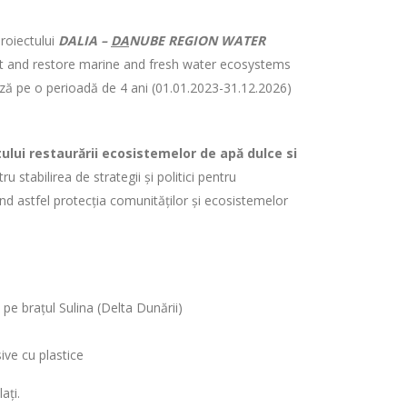
proiectului
DALIA –
DA
NUBE REGION WATER
t and restore marine and fresh water ecosystems
ează pe o perioadă de 4 ani (01.01.2023-31.12.2026)
ului restaurării ecosistemelor de apă dulce si
 stabilirea de strategii și politici pentru
ând astfel protecția comunităților și ecosistemelor
pe brațul Sulina (Delta Dunării)
ive cu plastice
ați.