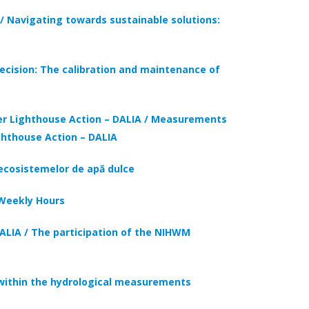
 / Navigating towards sustainable solutions:
ecision: The calibration and maintenance of
ter Lighthouse Action – DALIA / Measurements
ghthouse Action – DALIA
 ecosistemelor de apă dulce
 Weekly Hours
DALIA /
The participation of the NIHWM
y within the hydrological measurements