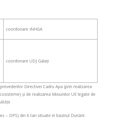
coordonare INHGA
coordonare UDJ Galați
 prevederilor Directivei Cadru Apa (prin realizarea
 ecosisteme) și de realizarea Misiunilor UE legate de
ătății
s – DPS) din 6 tari situate in bazinul Dunării: