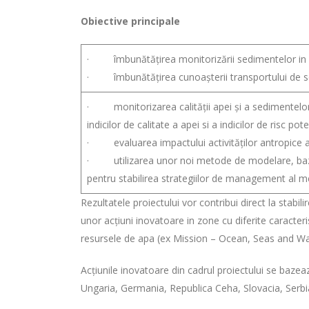
Obiective principale
· îmbunătățirea monitorizării sedimentelor in
· îmbunătățirea cunoașterii transportului de 
· monitorizarea calității apei și a sedimentelor,
indicilor de calitate a apei si a indicilor de risc pot
· evaluarea impactului activităților antropice as
· utilizarea unor noi metode de modelare, bazata
pentru stabilirea strategiilor de management al me
Rezultatele proiectului vor contribui direct la stabi
unor acțiuni inovatoare in zone cu diferite caracteri
resursele de apa (ex Mission – Ocean, Seas and Wat
Acțiunile inovatoare din cadrul proiectului se bazea
Ungaria, Germania, Republica Ceha, Slovacia, Serbi