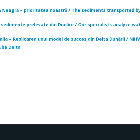
Neagră – prioritatea noastră / The sediments transported by 
ă și sedimente prelevate din Dunăre / Our specialists analyze
ia – Replicarea unui model de succes din Delta Dunării /
NIHW
ube Delta