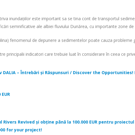
triva inundațiilor este important sa se tina cont de transportul sedimen
ficări semnificative ale albiei fluviului Dunărea, cu importante zone
Sulina) fenomenul de depunere a sedimentelor poate cauza probleme g
principalii indicatori care trebuie luat în considerare în ceea ce pri
v DALIA – Întrebări și Răspunsuri / Discover the Opportunitie
0 EUR
l Rivers Revived și obține până la 100.000 EUR pentru proiect
00 for your project!