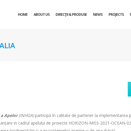
HOME
ABOUT US
DIRECŢII & PRODUSE
NEWS
PROJECTS
ALIA
 a Apelor
(INHGA)
participă în calitate de partener la implementarea 
nanțare in cadrul apelului de proiecte HORIZON-MISS-2021-OCEAN-02 
rea biodiversității și a ecosistemelor marine și de apa dulce).