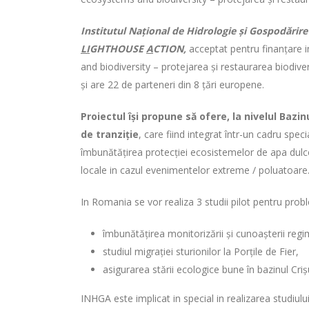
Institutul Național de Hidrologie și Gospodărire
LI
GHTHOUSE
A
CTION,
acceptat pentru finanțare
and biodiversity – protejarea și restaurarea biodive
și are 22 de parteneri din 8 țări europene.
Proiectul își propune să ofere, la nivelul Ba
de tranziție
, care fiind integrat într-un cadru spec
îmbunătățirea protecției ecosistemelor de apa dulce 
locale in cazul evenimentelor extreme / poluatoare
In Romania se vor realiza 3 studii pilot pentru proble
îmbunătățirea monitorizării și cunoașterii reg
studiul migrației sturionilor la Porțile de Fier,
asigurarea stării ecologice bune în bazinul Criș
INHGA este implicat in special in realizarea studiul