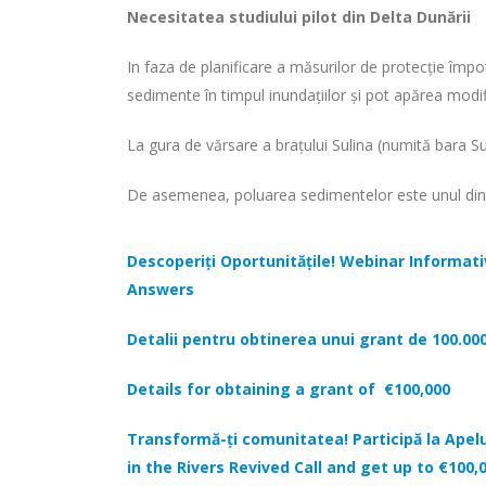
Necesitatea studiului pilot din Delta Dunării
In faza de planificare a măsurilor de protecție împo
sedimente în timpul inundațiilor și pot apărea modi
La gura de vărsare a brațului Sulina (numită bara 
De asemenea, poluarea sedimentelor este unul dintre 
Descoperiți Oportunitățile! Webinar Informati
Answers
Detalii pentru obtinerea unui grant de 100.00
Details for obtaining a grant of €100,000
Transformă-ți comunitatea! Participă la Apelu
in the Rivers Revived Call and get up to €100,0