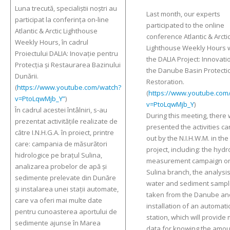
Luna trecută, specialiștii noștri au
Last month, our experts
participat la conferința on-line
participated to the online
Atlantic & Arctic Lighthouse
conference Atlantic & Arcti
Weekly Hours, în cadrul
Lighthouse Weekly Hours w
Proiectului DALIA: Inovație pentru
the DALIA Project: Innovati
Protecția și Restaurarea Bazinului
the Danube Basin Protecti
Dunării.
Restoration.
(
https://www.youtube.com/watch?
(
https://www.youtube.com
v=PtoLqwMjb_Y”
)
v=PtoLqwMjb_Y
)
În cadrul acestei întâlniri, s-au
During this meeting, there
prezentat activitățile realizate de
presented the activities ca
către I.N.H.G.A. în proiect, printre
out by the N.I.H.W.M. in the
care: campania de măsurători
project, including: the hydr
hidrologice pe brațul Sulina,
measurement campaign on
analizarea probelor de apă și
Sulina branch, the analysis
sedimente prelevate din Dunăre
water and sediment samp
și instalarea unei stații automate,
taken from the Danube an
care va oferi mai multe date
installation of an automati
pentru cunoasterea aportului de
station, which will provide
sedimente ajunse în Marea
data for knowing the amou