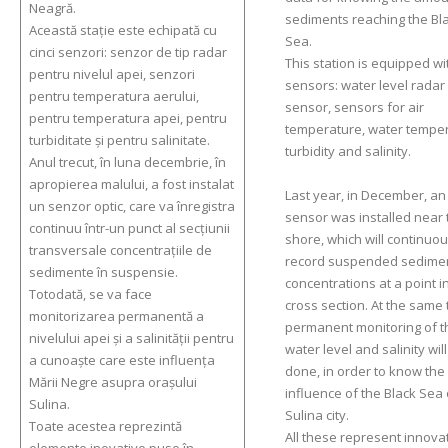
Neagră.
sediments reaching the Bl
Această stație este echipată cu
Sea.
cinci senzori: senzor de tip radar
This station is equipped wi
pentru nivelul apei, senzori
sensors: water level radar
pentru temperatura aerului,
sensor, sensors for air
pentru temperatura apei, pentru
temperature, water temper
turbiditate și pentru salinitate.
turbidity and salinity.
Anul trecut, în luna decembrie, în
apropierea malului, a fost instalat
Last year, in December, an 
un senzor optic, care va înregistra
sensor was installed near 
continuu într-un punct al secțiunii
shore, which will continuou
transversale concentrațiile de
record suspended sedime
sedimente în suspensie.
concentrations at a point i
Totodată, se va face
cross section. At the same 
monitorizarea permanentă a
permanent monitoring of t
nivelului apei și a salinității pentru
water level and salinity wil
a cunoaște care este influența
done, in order to know the
Mării Negre asupra orașului
influence of the Black Sea
Sulina.
Sulina city.
Toate acestea reprezintă
All these represent innova