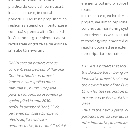
elemente inovative puse în
elements put into practice 
practică de către echipa noastră.
team.
În acest context, în cadrul
In this context, within the 
proiectului DALIA ne propunem să
project, we aim to replicate
replicăm sistemul de monitorizare
continuous monitoring sys
continuă și pentru alte râuri, astfel
other rivers as well, so tha
încât, tehnologia implementată și
technology implemented a
rezultatele obținute să fie extinse
results obtained are exte
și în alte țări riverane.
other riparian countries.
–––––––––––––––––––––
–––––––––––––––––––––
DALIA este un proiect care se
DALIA is a project that foc
concentrează pe bazinul fluviului
the Danube Basin, being an
Dunărea, fiind o un proiect
innovative project that
sup
inovator, care sprijină noua
the new mission of the Eu
misiunie a Uniunii Europene
Union for the restoration o
pentru restaurarea oceanelor și
oceans and waters until the
apelor până în anul 2030.
2030.
Astfel, în următorii 3 ani, 22 de
Thus, in the next 3 years, 2
parteneri din toată Europa vor
partners from all over Europ
oferi soluții inovatoare,
offer innovative, demonstra
demonstrative, în bazinul fluviului