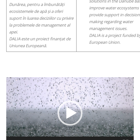
solutions in the Danube Bas
Dunărea, pentru a îmbunătăți
improve water ecosystems
ecosistemele de apă și a oferi
provide support in decision
suport în luarea deciziilor cu privire
making regarding water
la problemele de management al
management issues.
apei.
DALIA is a project funded b
DALIA este un proiect finanțat de
European Union.
Uniunea Europeană.
Video
Player