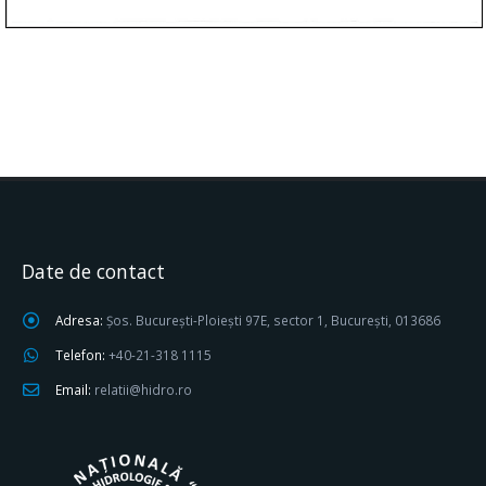
Date de contact
Adresa:
Șos. București-Ploiești 97E, sector 1, București, 013686
Telefon:
+40-21-318 1115
Email:
relatii@hidro.ro