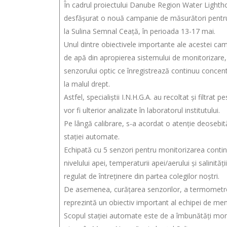
În cadrul proiectului Danube Region Water Lighth
desfășurat o nouă campanie de măsurători pentru
la Sulina Semnal Ceață, în perioada 13-17 mai.
Unul dintre obiectivele importante ale acestei cam
de apă din apropierea sistemului de monitorizare,
senzorului optic ce înregistrează continuu concent
la malul drept.
Astfel, specialiștii I.N.H.G.A. au recoltat și filtra
vor fi ulterior analizate în laboratorul institutului.
Pe lângă calibrare, s-a acordat o atenție deosebită
stației automate.
Echipată cu 5 senzori pentru monitorizarea continu
nivelului apei, temperaturii apei/aerului și salinită
regulat de întreținere din partea colegilor noștri.
De asemenea, curățarea senzorilor, a termometrel
reprezintă un obiectiv important al echipei de me
Scopul stației automate este de a îmbunătăți mon