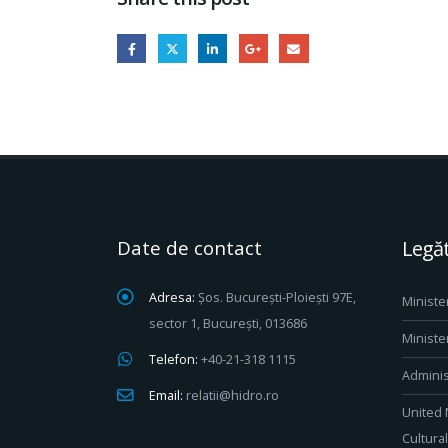
Date de contact
Legăt
Adresa:
Șos. București-Ploiești 97E,
Ministe
sector 1, București, 013686
Ministe
Telefon:
+40-21-318 1115
Adminis
Email:
relatii@hidro.ro
United 
Cultura