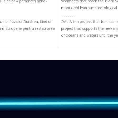
i a celor 4 parametri hidro-
sediments that reach the Black Se
monitored hydro-meteorological
–––––––
nul fluviului Dunărea, fiind un
DALIA is a project that focuses o
iunii Europene pentru restaurarea
project that supports the new mi
of oceans and waters until the ye