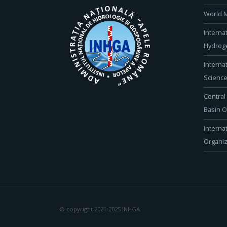
World M
Interna
Hydroge
Interna
Scienc
Central
Basin O
Interna
Organiz
© copyright 2021-2025 INHGA