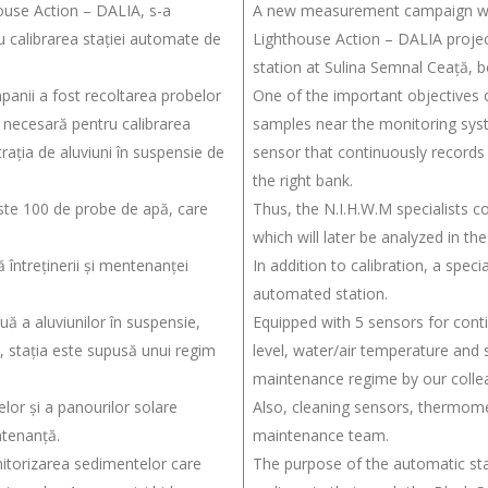
ouse Action – DALIA, s-a
A new measurement campaign was
 calibrarea stației automate de
Lighthouse Action – DALIA project
station at Sulina Semnal Ceață,
panii a fost recoltarea probelor
One of the important objectives 
 necesară pentru calibrarea
samples near the monitoring syste
rația de aluviuni în suspensie de
sensor that continuously records
the right bank.
t peste 100 de probe de apă, care
Thus, the N.I.H.W.M specialists c
which will later be analyzed in the 
 întreținerii și mentenanței
In addition to calibration, a spec
automated station.
ă a aluviunilor în suspensie,
Equipped with 5 sensors for con
ții, stația este supusă unui regim
level, water/air temperature and sa
maintenance regime by our colle
or și a panourilor solare
Also, cleaning sensors, thermome
ntenanță.
maintenance team.
itorizarea sedimentelor care
The purpose of the automatic sta