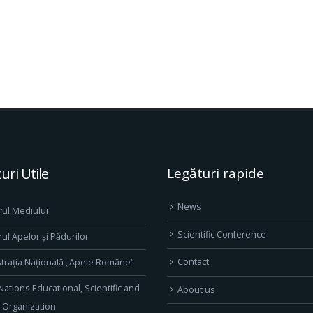
uri Utile
Legături rapide
News
rul Mediului
Scientific Conference
rul Apelor și Pădurilor
Contact
trația Națională „Apele Române”
Nations Educational, Scientific and
About us
l Organization