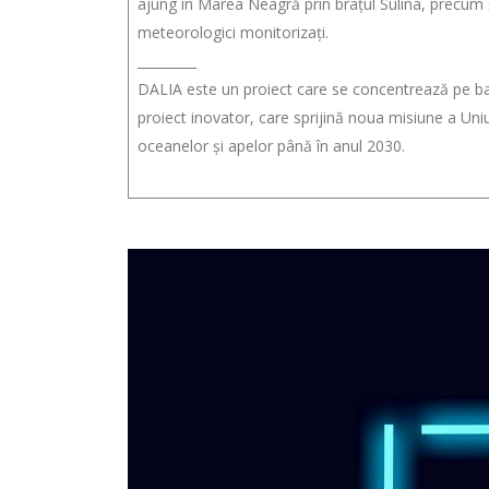
ajung în Marea Neagră prin brațul Sulina, precum ș
meteorologici monitorizați.
_________
DALIA este un proiect care se concentrează pe bazi
proiect inovator, care sprijină noua misiune a Un
oceanelor și apelor până în anul 2030.
Video
Player