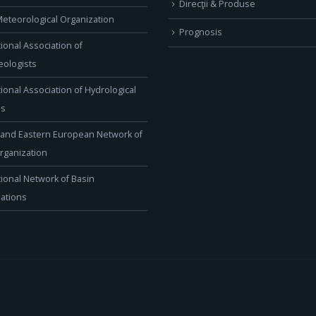
Direcţii & Produse
eteorological Organization
Prognosis
tional Association of
ologists
tional Association of Hydrological
es
 and Eastern European Network of
rganization
tional Network of Basin
ations