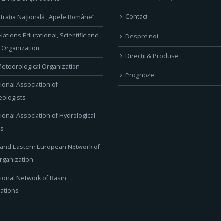
Contact
trația Națională „Apele Române”
Nations Educational, Scientific and
Despre noi
l Organization
Direcţii & Produse
eteorological Organization
Prognoze
tional Association of
ologists
tional Association of Hydrological
es
 and Eastern European Network of
rganization
tional Network of Basin
ations