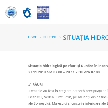
SITUAŢIA HIDR
HOME
BULETINE
Situaţia hidrologică pe râuri şi Dunăre în inter
27.11.2018 ora 07.00 – 28.11.2018 ora 07.00
a)
RÂURI
Debitele au fost în creștere datorită precipitațiilor
Desnățui, Vedea, Siret, Prut, pe afluenții din bazinel
ale Someșului, Mureșului și cursurile inferioare ale L