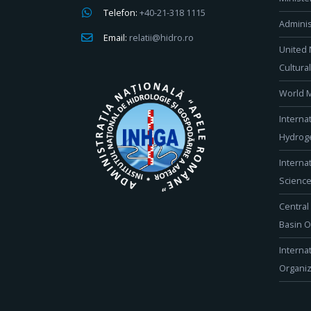
Telefon:
+40-21-318 1115
Adminis
Email:
relatii@hidro.ro
United 
Cultura
World M
Interna
Hydroge
Interna
Scienc
Central
Basin O
Interna
Organiz