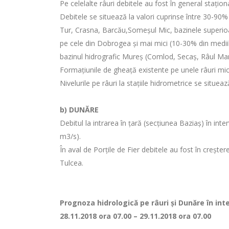
Pe celelalte râuri debitele au fost în general stațion
Debitele se situează la valori cuprinse între 30-90% 
Tur, Crasna, Barcău,Someșul Mic, bazinele superioare 
pe cele din Dobrogea şi mai mici (10-30% din mediile 
bazinul hidrografic Mureș (Comlod, Secaș, Râul Mare)
Formaţiunile de gheaţă existente pe unele râuri mic
Nivelurile pe râuri la staţiile hidrometrice se situea
b) DUNĂRE
Debitul la intrarea în ţară (secţiunea Baziaş) în in
m3/s).
În aval de Porţile de Fier debitele au fost în creșt
Tulcea.
Prognoza hidrologică pe râuri şi Dunăre în inte
28.11.2018 ora 07.00 – 29.11.2018 ora 07.00