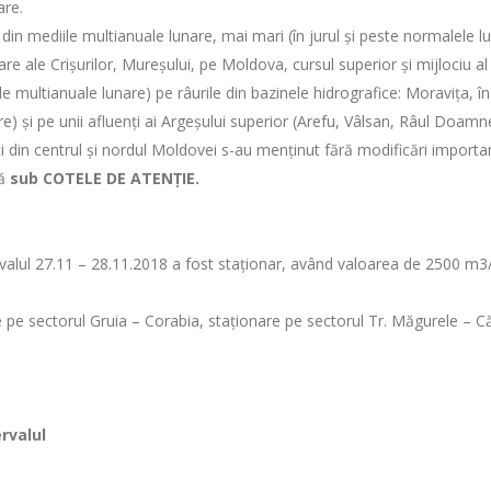
are.
din mediile multianuale lunare, mai mari (în jurul și peste normalele lun
ale Crișurilor, Mureșului, pe Moldova, cursul superior și mijlociu al Tro
multianuale lunare) pe râurile din bazinele hidrografice: Moravița, în baz
 și pe unii afluenți ai Argeșului superior (Arefu, Vâlsan, Râul Doamne
i din centrul şi nordul Moldovei s-au menţinut fără modificări importa
ză
sub COTELE DE ATENŢIE.
tervalul 27.11 – 28.11.2018 a fost staţionar, având valoarea de 2500 m
ere pe sectorul Gruia – Corabia, staționare pe sectorul Tr. Măgurele – 
rvalul