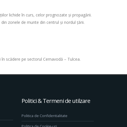
iilor lichide în curs, celor prognozate și propagării.
 din zonele de munte din centrul și nordul ţării.
 și în scădere pe sectorul Cernavodă – Tulcea.
Politici & Termeni de utilzare
Politica de Confidentialitate
Politica de Cookie-uri