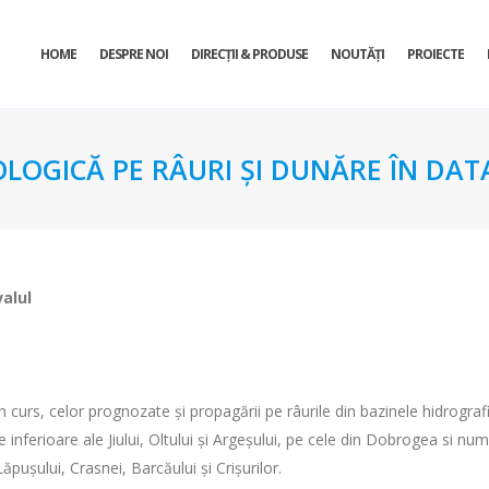
HOME
DESPRE NOI
DIRECŢII & PRODUSE
NOUTĂȚI
PROIECTE
OLOGICĂ PE RÂURI ŞI DUNĂRE ÎN DATA
valul
 în curs, celor prognozate și propagării pe râurile din bazinele hidrogr
e inferioare ale Jiului, Oltului și Argeșului, pe cele din Dobrogea si num
ăpușului, Crasnei, Barcăului și Crișurilor.