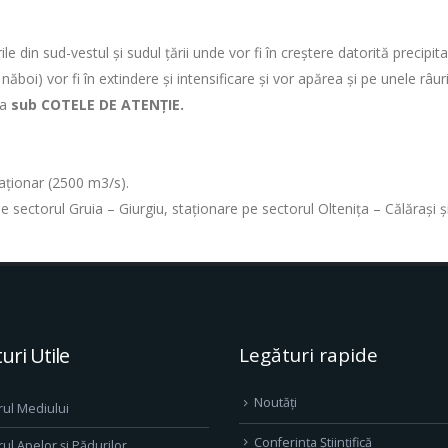
e din sud-vestul și sudul țării unde vor fi în creștere datorită precipitaț
boi) vor fi în extindere şi intensificare şi vor apărea şi pe unele râuri
ua
sub COTELE DE ATENŢIE.
staţionar (2500 m3/s).
e pe sectorul Gruia – Giurgiu, staţionare pe sectorul Olteniţa – Călăraşi
uri Utile
Legături rapide
Noutăți
rul Mediului
Conferința Științifică
rul Apelor și Pădurilor