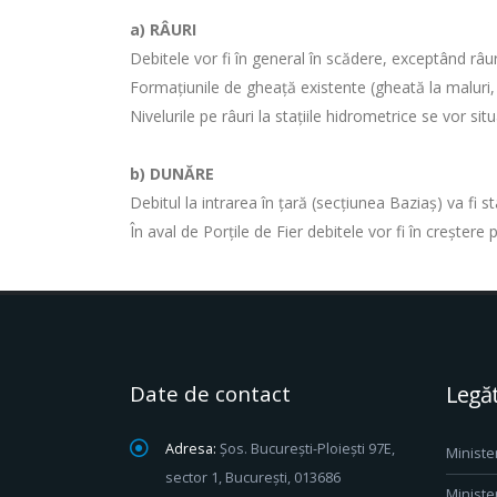
a)
RÂURI
Debitele vor fi în general în scădere, exceptând râuril
Formaţiunile de gheaţă existente (gheată la maluri, nă
Nivelurile pe râuri la staţiile hidrometrice se vor sit
b) DUNĂRE
Debitul la intrarea în ţară (secţiunea Baziaş) va fi 
În aval de Porţile de Fier debitele vor fi în creşter
Date de contact
Legăt
Adresa:
Șos. București-Ploiești 97E,
Ministe
sector 1, București, 013686
Ministe