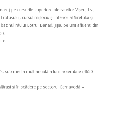
are) pe cursurile superiore ale raurilor Vișeu, Iza,
tușului, cursul mijlociu şi inferior al Siretului și
inul râului Lotru, Bârlad, Jijia, pe unii afluenţi din
i).
nte.
3/s, sub media multianuală a lunii noiembrie (4650
Călărași și în scădere pe sectorul Cernavodă –