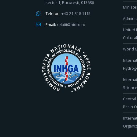
sector 1, București, 013686
Ministe
Telefon:
+40-21-318 1115
Adminis
Email:
relatii@hidro.ro
United 
Cultura
World M
Interna
Hydroge
Interna
Scienc
Central
Basin O
Interna
Organiz