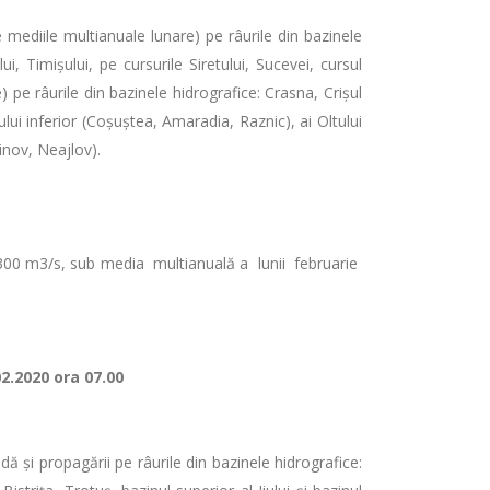
e mediile multianuale lunare) pe râurile din bazinele
 Timișului, pe cursurile Siretului, Sucevei, cursul
) pe râurile din bazinele hidrografice: Crasna, Crişul
 Jiului inferior (Coșuștea, Amaradia, Raznic), ai Oltului
inov, Neajlov).
e 4300 m3/s, sub media multianuală a lunii februarie
02.2020 ora 07.00
dă și propagării pe râurile din bazinele hidrografice: