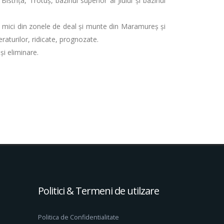
rița, Trotuș, bazinul superior al Jiului și bazinul
uri mici din zonele de deal și munte din Maramureș și
raturilor, ridicate, prognozate.
şi eliminare.
Politici & Termeni de utilzare
Politica de Confidentialitate