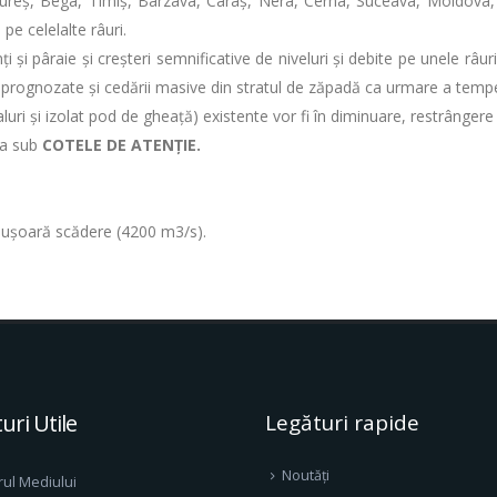
ureș, Bega, Timiș, Bârzava, Caraș, Nera, Cerna, Suceava, Moldova, Bist
 pe celelalte râuri.
ți și pâraie și creșteri semnificative de niveluri și debite pe unele râ
ial prognozate și cedării masive din stratul de zăpadă ca urmare a tempe
i şi izolat pod de gheaţă) existente vor fi în diminuare, restrângere 
tua sub
COTELE DE ATENȚIE.
în ușoară scădere (4200 m3/s).
uri Utile
Legături rapide
Noutăți
rul Mediului