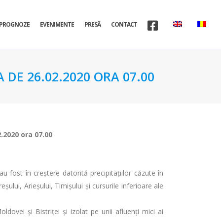
PROGNOZE
EVENIMENTE
PRESĂ
CONTACT
 DE 26.02.2020 ORA 07.00
2.2020 ora 07.00
u fost în creștere datorită precipitațiilor căzute în
eșului, Arieșului, Timișului și cursurile inferioare ale
vei şi Bistriţei şi izolat pe unii afluenţi mici ai