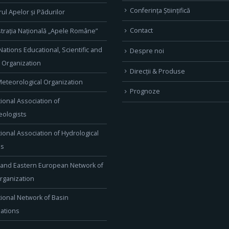
Conferința Științifică
rul Apelor și Pădurilor
Contact
trația Națională „Apele Române”
Nations Educational, Scientific and
Despre noi
l Organization
Direcţii & Produse
eteorological Organization
Prognoze
tional Association of
ologists
tional Association of Hydrological
es
 and Eastern European Network of
rganization
tional Network of Basin
ations