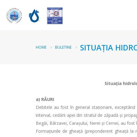
SITUAŢIA HIDR
HOME
BULETINE
Situaţia hidrol
a)
RÂURI
Debitele au fost în general staţionare, exceptând râ
interval, cedării apei din stratul de zăpadă și propagă
Begăi, Bârzavei, Carașului, Nerei și Cernei, au fost
Formaţiunile de gheaţă (preponderent gheaţă la mal