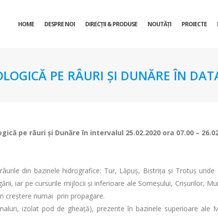
HOME
DESPRE NOI
DIRECŢII & PRODUSE
NOUTĂȚI
PROIECTE
OLOGICĂ PE RÂURI ŞI DUNĂRE ÎN DATA
ogică pe râuri şi Dunăre în intervalul 25.02.2020 ora 07.00 – 26.0
urile din bazinele hidrografice: Tur, Lăpuș, Bistrița și Trotuș unde a
rii, iar pe cursurile mijlocii și inferioare ale Someșului, Crișurilor, Mur
 în creștere numai prin propagare.
uri, izolat pod de gheaţă), prezente în bazinele superioare ale Moldo