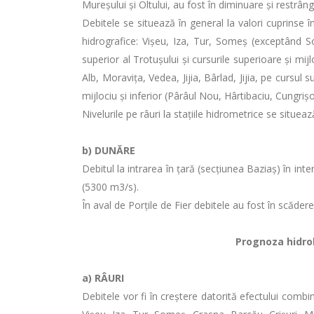
Mureşului şi Oltului, au fost în diminuare şi restrâng
Debitele se situează în general la valori cuprinse î
hidrografice: Vişeu, Iza, Tur, Someș (exceptând So
superior al Trotușului și cursurile superioare și mij
Alb, Moraviţa, Vedea, Jijia, Bârlad, Jijia, pe cursul su
mijlociu şi inferior (Pârâul Nou, Hârtibaciu, Cungri
Nivelurile pe râuri la stațiile hidrometrice se situea
b)
DUNĂRE
Debitul la intrarea în ţară (secţiunea Baziaş) în i
(5300 m3/s).
În aval de Porţile de Fier debitele au fost în scădere
Prognoza hidrolo
a)
RÂURI
Debitele vor fi în creștere datorită efectului combin