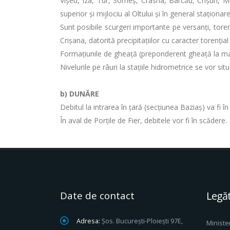
Vișeu, Iza, Tur, Someș, Crasna, Barcău, Crișuri, M
superior și mijlociu al Oltului și în general staționare
Sunt posibile scurgeri importante pe versanți, toren
Crișana, datorită precipitațiilor cu caracter torenț
Formațiunile de gheață (preponderent gheață la malur
Nivelurile pe râuri la stațiile hidrometrice se vor si
b) DUNĂRE
Debitul la intrarea în ţară (secţiunea Baziaş) va fi 
În aval de Porţile de Fier, debitele vor fi în scădere.
Date de contact
Legăt
Adresa:
Șos. București-Ploiești 97E,
Ministe