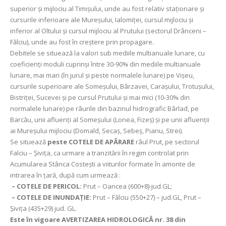
superior și mijlociu al Timișului, unde au fost relativ staționare și
cursurile inferioare ale Mureșului, Ialomiței, cursul mijlociu și
inferior al Oltului și cursul mijlociu al Prutului (sectorul Drânceni –
Fălciu), unde au fost în creștere prin propagare.
Debitele se situează la valori sub mediile multianuale lunare, cu
coeficienţi moduli cuprinşi între 30-90% din mediile multianuale
lunare, mai mari (în jurul și peste normalele lunare) pe Vișeu,
cursurile superioare ale Someșului, Bârzavei, Carașului, Trotușului,
Bistriței, Sucevei și pe cursul Prutului şi mai mici (10-30% din
normalele lunare) pe râurile din bazinul hidrografic Bârlad, pe
Barcău, unii afluenți al Someșului (Lonea, Fizeș) și pe unii afluenții
ai Mureșului mijlociu (Domald, Secaș, Sebeș, Pianu, Strei).
Se situează
peste COTELE DE APĂRARE
râul Prut, pe sectorul
Falciu – Șivița, ca urmare a tranzitării în regim controlat prin
Acumularea Stânca Costeşti a viiturilor formate în amonte de
intrarea în ţară, după cum urmează :
– COTELE DE PERICOL:
Prut – Oancea (600+8)-jud.GL;
– COTELE DE INUNDAȚIE:
Prut – Fălciu (550+27) – jud.GL, Prut –
Şiviţa (435+29) jud. GL.
Este în vigoare AVERTIZAREA HIDROLOGICĂ nr. 38 din