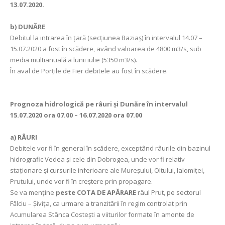
13.07.2020.
b) DUNĂRE
Debitul la intrarea în ţară (secţiunea Baziaş) în intervalul 14.07 –
15.07.2020 a fost în scădere, având valoarea de 4800 m3/s, sub
media multianuală a lunii iulie (5350 m3/s).
În aval de Porţile de Fier debitele au fost în scădere.
Prognoza hidrologică pe râuri şi Dunăre în intervalul
15.07.2020 ora 07.00 – 16.07.2020 ora 07.00
a)
RÂURI
Debitele vor fi în general în scădere, exceptând râurile din bazinul
hidrografic Vedea și cele din Dobrogea, unde vor fi relativ
staționare și cursurile inferioare ale Mureșului, Oltului, Ialomiței,
Prutului, unde vor fi în creștere prin propagare.
Se va menţine
peste COTA DE APĂRARE
râul Prut, pe sectorul
Fălciu – Şiviţa, ca urmare a tranzitării în regim controlat prin
Acumularea Stânca Costeşti a viiturilor formate în amonte de