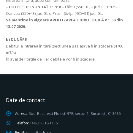
intrarea în ţară, dupa cum urmează :
– COTELE DE INUNDAȚIE:
Prut – Fălciu (550+10) – jud.GL, Prut –
Oancea (550+43)-jud.GL și Prut – Şiviţa (435+31) jud. GL.
Se menține în vigoare AVERTIZAREA HIDROLOGICĂ nr. 38 din
13.07.2020.
b) DUNĂRE
Debitul la intrarea în ţară (secţiunea Baziaş) va fi în scădere (4700
m3/s).
În aval de Porţile de Fier debitele vor fi în scădere.
Date de contact
Adresa:
Șos. București-Ploiești 97E, sector 1, București, 013686
Telefon:
+40-21-318 1115
Email:
relatii@hidro.ro