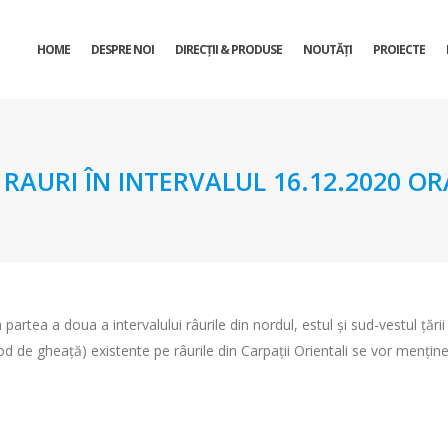
HOME
DESPRE NOI
DIRECŢII & PRODUSE
NOUTĂȚI
PROIECTE
URI ÎN INTERVALUL 16.12.2020 ORA 
 partea a doua a intervalului râurile din nordul, estul şi sud-vestul țări
od de gheaţă) existente pe râurile din Carpaţii Orientali se vor menține