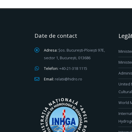
Date de contact
Legăt
Adresa:
Șos. București-Ploiești 97E,
Ministe
sector 1, București, 013686
Ministe
Telefon:
+40-21-318 1115
Adminis
Email:
relatii@hidro.ro
United 
Cultura
World M
Interna
Hydroge