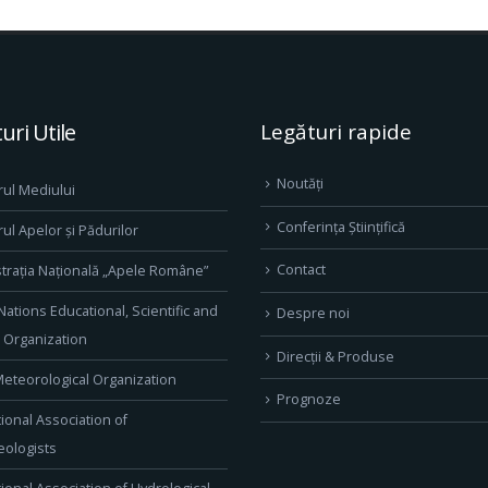
uri Utile
Legături rapide
Noutăți
rul Mediului
Conferința Științifică
rul Apelor și Pădurilor
Contact
trația Națională „Apele Române”
Nations Educational, Scientific and
Despre noi
l Organization
Direcţii & Produse
eteorological Organization
Prognoze
tional Association of
ologists