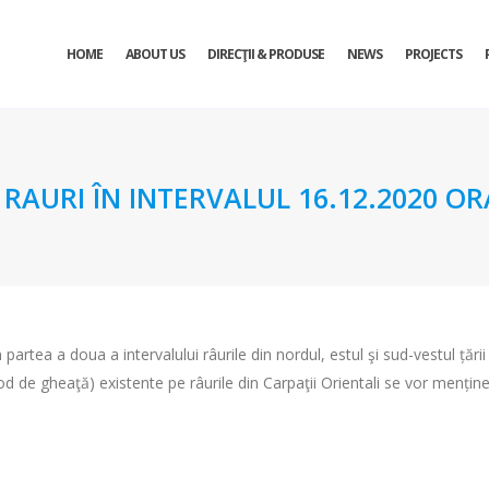
HOME
ABOUT US
DIRECŢII & PRODUSE
NEWS
PROJECTS
URI ÎN INTERVALUL 16.12.2020 ORA 
 partea a doua a intervalului râurile din nordul, estul şi sud-vestul țări
od de gheaţă) existente pe râurile din Carpaţii Orientali se vor menține