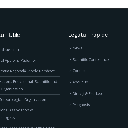
uri Utile
Legături rapide
News
rul Mediului
Scientific Conference
rul Apelor și Pădurilor
Contact
trația Națională „Apele Române”
Nations Educational, Scientific and
About us
l Organization
Direcţii & Produse
eteorological Organization
Prognosis
tional Association of
ologists