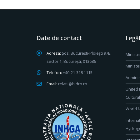
Date de contact
Legăt
Adresa:
Șos. București-Ploiești 97E,
Ministe
sector 1, București, 013686
Ministe
Telefon:
+40-21-318 1115
Adminis
Email:
relatii@hidro.ro
United 
Cultura
World M
Interna
Hydroge