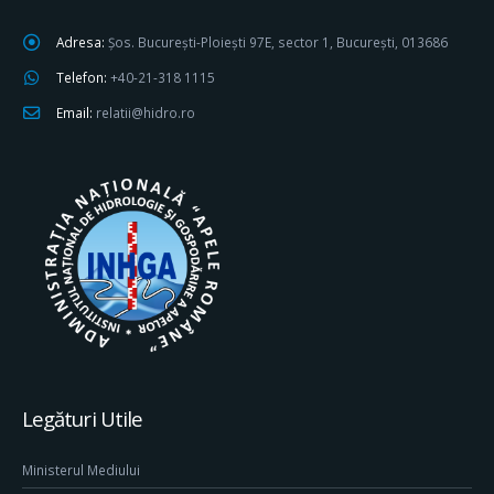
Adresa:
Șos. București-Ploiești 97E, sector 1, București, 013686
Telefon:
+40-21-318 1115
Email:
relatii@hidro.ro
Legături Utile
Ministerul Mediului