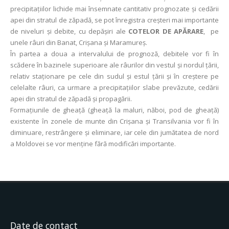
precipitațiilor lichide mai însemnate cantitativ prognozate și cedării
apei din stratul de zăpadă, se pot înregistra creșteri mai importante
de niveluri și debite, cu depășiri ale
COTELOR DE APĂRARE
, pe
unele râuri din Banat, Crișana și Maramureș.
În partea a doua a intervalului de prognoză, debitele vor fi în
scădere în bazinele superioare ale râurilor din vestul și nordul țării,
relativ staționare pe cele din sudul și estul țării și în creștere pe
celelalte râuri, ca urmare a precipitațiilor slabe prevăzute, cedării
apei din stratul de zăpadă și propagării.
Formațiunile de gheață (gheață la maluri, năboi, pod de gheață)
existente ȋn zonele de munte din Crișana și Transilvania vor fi în
diminuare, restrângere și eliminare, iar cele din jumătatea de nord
a Moldovei se vor menține fără modificări importante.
Date de contact