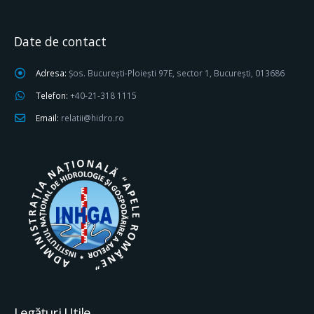
Date de contact
Adresa:
Șos. București-Ploiești 97E, sector 1, București, 013686
Telefon:
+40-21-318 1115
Email:
relatii@hidro.ro
Legături Utile