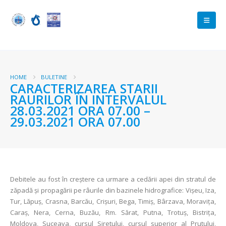
HOME
BULETINE
CARACTERIZAREA STARII
RAURILOR ÎN INTERVALUL
28.03.2021 ORA 07.00 –
29.03.2021 ORA 07.00
Debitele au fost în creștere ca urmare a cedării apei din stratul de
zăpadă și propagării pe râurile din bazinele hidrografice: Vişeu, Iza,
Tur, Lăpuş, Crasna, Barcău, Crişuri, Bega, Timiş, Bârzava, Moravița,
Caraş, Nera, Cerna, Buzău, Rm. Sărat, Putna, Trotuş, Bistrița,
Moldova, Suceava, cursul Siretului, cursul superior al Prutului,