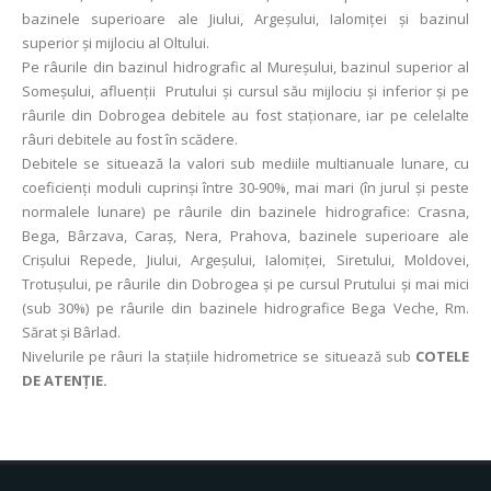
bazinele superioare ale Jiului, Argeşului, Ialomiței şi bazinul
superior şi mijlociu al Oltului.
Pe râurile din bazinul hidrografic al Mureşului, bazinul superior al
Someşului, afluenții Prutului şi cursul său mijlociu şi inferior şi pe
râurile din Dobrogea debitele au fost staționare, iar pe celelalte
râuri debitele au fost în scădere.
Debitele se situează la valori sub mediile multianuale lunare, cu
coeficienţi moduli cuprinşi între 30-90%, mai mari (în jurul și peste
normalele lunare) pe râurile din bazinele hidrografice: Crasna,
Bega, Bârzava, Caraș, Nera, Prahova, bazinele superioare ale
Crișului Repede, Jiului, Argeșului, Ialomiței, Siretului, Moldovei,
Trotușului, pe râurile din Dobrogea și pe cursul Prutului şi mai mici
(sub 30%) pe râurile din bazinele hidrografice Bega Veche, Rm.
Sărat și Bârlad.
Nivelurile pe râuri la stațiile hidrometrice se situează sub
COTELE
DE ATENȚIE.