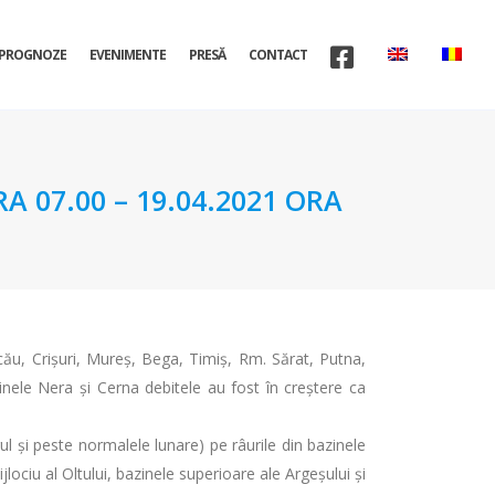
PROGNOZE
EVENIMENTE
PRESĂ
CONTACT
A 07.00 – 19.04.2021 ORA
cău, Crișuri, Mureș, Bega, Timiș, Rm. Sărat, Putna,
zinele Nera și Cerna debitele au fost în creștere ca
ul și peste normalele lunare) pe râurile din bazinele
ociu al Oltului, bazinele superioare ale Argeșului și