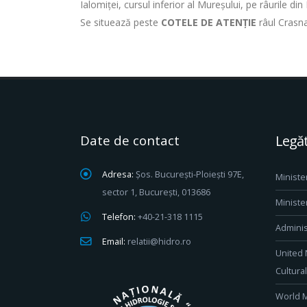
Ialomiței, cursul inferior al Mureșului, pe râurile d
Se situează peste
COTELE DE ATENȚIE
râul Crasna
Date de contact
Legăt
Adresa:
Șos. București-Ploiești 97E,
Ministe
sector 1, București, 013686
Ministe
Telefon:
+40-21-318 1115
Adminis
Email:
relatii@hidro.ro
United 
Cultura
World M