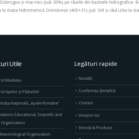
in Dobrogea şi mai mici (sub 30%) pe râurile din bazinele hidrografice: B
 la stația hidrometrică Domănești (400+31)-jud. SM şi râul Urlui la sta
uri Utile
Legături rapide
Noutăți
rul Mediului
Conferința Științifică
rul Apelor și Pădurilor
Contact
trația Națională „Apele Române”
Nations Educational, Scientific and
Despre noi
l Organization
Direcţii & Produse
eteorological Organization