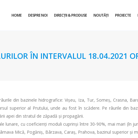
HOME
DESPRE NOI
DIRECŢII & PRODUSE
NOUTĂȚI
PROIECTE
URILOR ÎN INTERVALUL 18.04.2021 OR
râurile din bazinele hidrografice: Vișeu, Iza, Tur, Someș, Crasna, Bar
rsul superior al Prutului, unde au fost în scădere. Pe râurile din ba
ării apei din stratul de zăpadă și propagării.
le lunare, cu coeficienţi moduli cuprinşi între 30-90%, mai mari (în jur
ârnava Mică, Pogăniș, Bârzava, Caraș, Prahova, bazinul superior și mijl