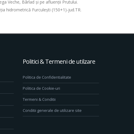
ega Veche, Bârlad și pe afluenții Prutului.
ția hidrometrică Furculeşti (150+1)-jud.TR.
Politici & Termeni de utilzare
Politica de Confidentialitate
Politica de Cookie-uri
Termeni & Conditii
Conditii generale de utilizare site