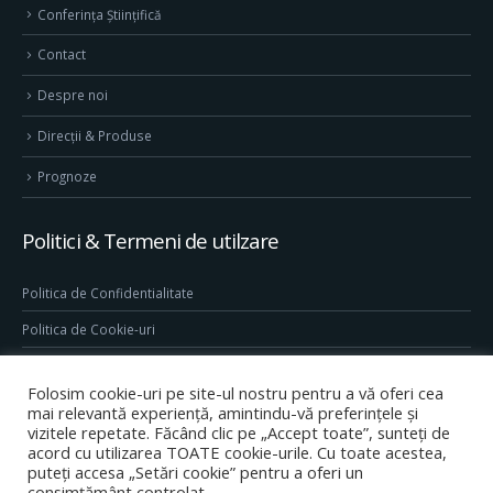
Conferința Științifică
Contact
Despre noi
Direcţii & Produse
Prognoze
Politici & Termeni de utilzare
Politica de Confidentialitate
Politica de Cookie-uri
Termeni & Conditii
Folosim cookie-uri pe site-ul nostru pentru a vă oferi cea
Conditii generale de utilizare site
mai relevantă experiență, amintindu-vă preferințele și
vizitele repetate. Făcând clic pe „Accept toate”, sunteți de
acord cu utilizarea TOATE cookie-urile. Cu toate acestea,
puteți accesa „Setări cookie” pentru a oferi un
consimțământ controlat.