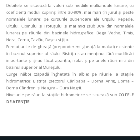
Debitele se situează la valori sub mediile multianuale lunare, cu
coeficienţi moduli cuprinşi între 30-90%, mai mari (în jurul și peste
normalele lunare) pe cursurile superioare ale Crișului Repede,
Oltului, Cibinului şi Trotușului și mai mici (sub 30% din normalele
lunare) pe râurile din bazinele hidrografice: Bega Veche, Timiș,
Nera, Cerna, Tazlău, Başeu şi Jijia.
Formațiunile de gheață (preponderent gheață la maluri) existente
în bazinul superior al râului Bistrița s-au menținut fără modificări
importante și și-au făcut apariția, izolat și pe unele râuri mici din
bazinul superior al Mureșului.
Curge năboi (zăpadă înghețată în albie) pe râurile la stațiile
hidrometrice: Bistrița (sectorul Cârlibaba – Dorna Arini), Dorna –
Dorna Cândreni şi Neagra – Gura Negrii.
Nivelurile pe râuri la stațiile hidrometrice se situează sub
COTELE
DE ATENȚIE.