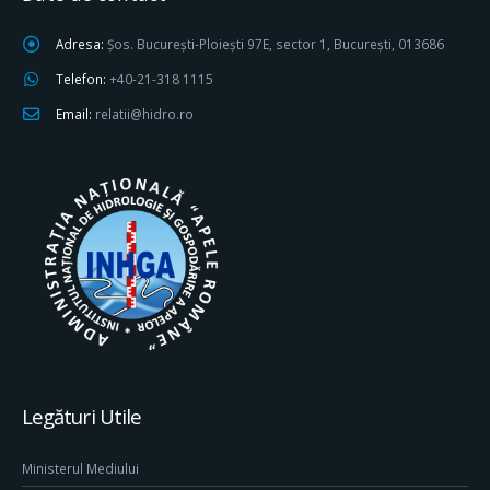
Adresa:
Șos. București-Ploiești 97E, sector 1, București, 013686
Telefon:
+40-21-318 1115
Email:
relatii@hidro.ro
Legături Utile
Ministerul Mediului