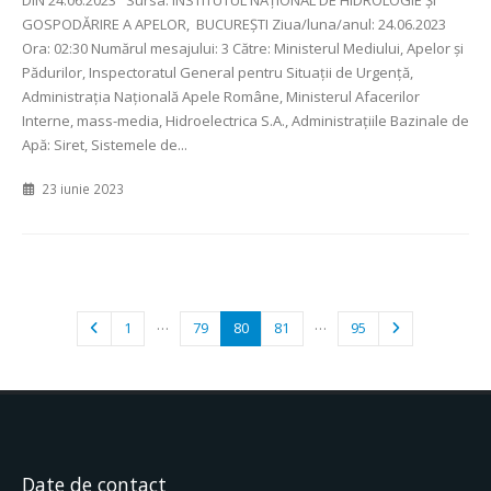
GOSPODĂRIRE A APELOR, BUCUREȘTI Ziua/luna/anul: 24.06.2023
Ora: 02:30 Numărul mesajului: 3 Către: Ministerul Mediului, Apelor şi
Pădurilor, Inspectoratul General pentru Situaţii de Urgenţă,
Administraţia Naţională Apele Române, Ministerul Afacerilor
Interne, mass-media, Hidroelectrica S.A., Administraţiile Bazinale de
Apă: Siret, Sistemele de...
23 iunie 2023
…
…
1
79
80
81
95
Date de contact