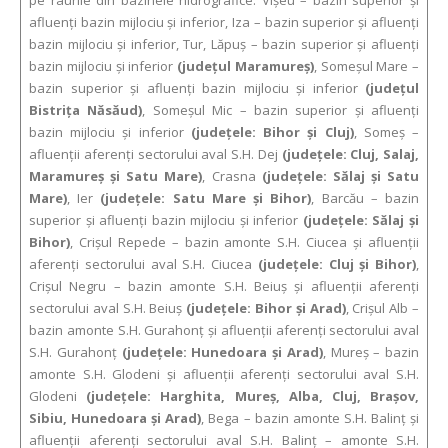
pe râurile din bazinele hidrografice: Vişeu – bazin superior şi
afluenţi bazin mijlociu şi inferior, Iza – bazin superior şi afluenţi
bazin mijlociu şi inferior, Tur, Lăpuş – bazin superior şi afluenţi
bazin mijlociu şi inferior
(judeţul Maramureş)
, Someşul Mare –
bazin superior şi afluenţi bazin mijlociu şi inferior
(judeţul
Bistriţa Năsăud)
, Someşul Mic – bazin superior şi afluenţi
bazin mijlociu şi inferior
(judeţele: Bihor şi Cluj)
, Someş –
afluenţii aferenţi sectorului aval S.H. Dej
(judeţele: Cluj, Salaj,
Maramureş şi Satu Mare)
, Crasna
(judeţele: Sălaj şi Satu
Mare)
, Ier
(judeţele: Satu Mare şi Bihor)
, Barcău – bazin
superior şi afluenţi bazin mijlociu şi inferior
(judeţele: Sălaj şi
Bihor)
, Crişul Repede – bazin amonte S.H. Ciucea şi afluenţii
aferenţi sectorului aval S.H. Ciucea
(judeţele: Cluj şi Bihor)
,
Crişul Negru – bazin amonte S.H. Beiuş şi afluenţii aferenţi
sectorului aval S.H. Beiuş
(judeţele: Bihor şi Arad)
, Crişul Alb –
bazin amonte S.H. Gurahonţ şi afluenţii aferenţi sectorului aval
S.H. Gurahonţ
(judeţele: Hunedoara şi Arad)
, Mureş – bazin
amonte S.H. Glodeni şi afluenţii aferenţi sectorului aval S.H.
Glodeni
(judeţele: Harghita, Mureş, Alba, Cluj, Braşov,
Sibiu, Hunedoara şi Arad)
, Bega – bazin amonte S.H. Balinţ şi
afluenţii aferenţi sectorului aval S.H. Balinţ – amonte S.H.