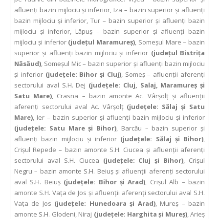
afluenţi bazin mijlociu şi inferior, Iza – bazin superior şi afluenţi
bazin mijlociu şi inferior, Tur – bazin superior şi afluenţi bazin
mijlociu şi inferior, Lăpuş – bazin superior şi afluenţi bazin
mijlociu şi inferior
(judeţul Maramureş)
, Someşul Mare – bazin
superior şi afluenţi bazin mijlociu şi inferior
(judeţul Bistriţa
Năsăud)
, Someşul Mic – bazin superior şi afluenţi bazin mijlociu
şi inferior
(judeţele: Bihor şi Cluj)
, Someş – afluenţii aferenţi
sectorului aval S.H. Dej
(judeţele: Cluj, Salaj, Maramureş şi
Satu Mare)
, Crasna – bazin amonte Ac. Vârşolţ şi afluenţii
aferenţi sectorului aval Ac. Vârşolţ
(judeţele: Sălaj şi Satu
Mare)
, Ier – bazin superior şi afluenţi bazin mijlociu şi inferior
(judeţele: Satu Mare şi Bihor)
, Barcău – bazin superior şi
afluenţi bazin mijlociu şi inferior
(judeţele: Sălaj şi Bihor)
,
Crişul Repede – bazin amonte S.H. Ciucea şi afluenţii aferenţi
sectorului aval S.H. Ciucea
(judeţele: Cluj şi Bihor)
, Crişul
Negru – bazin amonte S.H. Beiuş şi afluenţii aferenţi sectorului
aval S.H. Beiuş
(judeţele: Bihor şi Arad)
, Crişul Alb – bazin
amonte S.H. Vaţa de Jos şi afluenţii aferenţi sectorului aval S.H.
Vaţa de Jos
(judeţele: Hunedoara şi Arad)
, Mureş – bazin
amonte S.H. Glodeni, Niraj
(judeţele: Harghita şi Mureş)
, Arieş