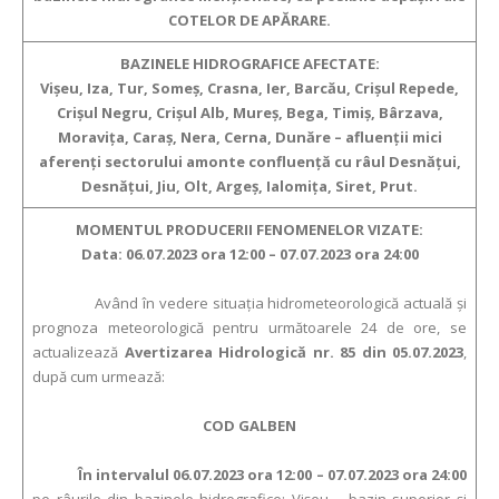
COTELOR DE APĂRARE.
BAZINELE HIDROGRAFICE AFECTATE:
Vişeu, Iza, Tur, Someş, Crasna, Ier, Barcău, Crişul Repede,
Crişul Negru, Crişul Alb, Mureş, Bega, Timiş, Bârzava,
Moraviţa, Caraş, Nera, Cerna, Dunăre – afluenţii mici
aferenţi sectorului amonte confluenţă cu râul Desnăţui,
Desnăţui, Jiu, Olt, Argeş, Ialomiţa, Siret, Prut.
MOMENTUL PRODUCERII FENOMENELOR VIZATE:
Data: 06.07.2023 ora 12:00 – 07.07.2023 ora 24:00
Având în vedere situaţia hidrometeorologică actuală şi
prognoza meteorologică pentru următoarele 24 de ore, se
actualizează
Avertizarea Hidrologică nr. 85 din 05.07.2023
,
după cum urmează:
COD GALBEN
În intervalul 06.07.2023 ora 12:00 – 07.07.2023 ora 24:00