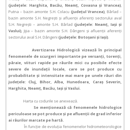
(judeţele: Harghita, Bacău, Neamţ, Covasna şi Vrancea)
,
Putna – bazin amonte S.H. Colacu
(judeţul Vrancea)
, Bârlad –
bazin amonte S.H. Negreşti şi afluenţii aferenţi sectorului aval
S.H. Negreşti – amonte S.H. Bârlad
(judeţele: Neamţ, Iaşi şi
Vaslui)
, Jijia – bazin amonte S.H. Dângeni şi afluenţii aferenţi
sectorului aval S.H. Dângeni
(judeţele: Botoşani şi Iaşi)
.
Avertizarea Hidrologică vizează în principal
fenomenele de scurgeri importante pe versanţi, torenţi,
pâraie, viituri rapide pe râurile mici cu posibile efecte
severe de inundaţii locale, care se pot produce cu
probabilitate şi intensitate mai mare pe unele râuri din
judeţele: Cluj, Bihor, Alba, Hunedoara, Caraş Severin,
Harghita, Neamţ, Bacău, Iaşi şi Vaslui.
Harta cu codurile se anexează.
Se menționează că fenomenele hidrologice
periculoase se pot produce şi pe afluenții de grad inferior
ai râurilor marcate pe hartă.
În funcție de evoluția fenomenelor hidrometeorologice