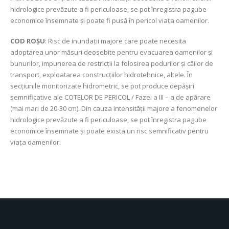
hidrologice prevăzute a fi periculoase, se pot înregistra pagube
economice însemnate și poate fi pusă în pericol viața oamenilor.
COD ROŞU
: Risc de inundații majore care poate necesita
adoptarea unor măsuri deosebite pentru evacuarea oamenilor şi
bunurilor, impunerea de restricţii la folosirea podurilor şi căilor de
transport, exploatarea construcţiilor hidrotehnice, altele. În
secţiunile monitorizate hidrometric, se pot produce depășiri
semnificative ale COTELOR DE PERICOL / Fazei a III – a de apărare
(mai mari de 20-30 cm). Din cauza intensității majore a fenomenelor
hidrologice prevăzute a fi periculoase, se pot înregistra pagube
economice însemnate şi poate exista un risc semnificativ pentru
viața oamenilor.