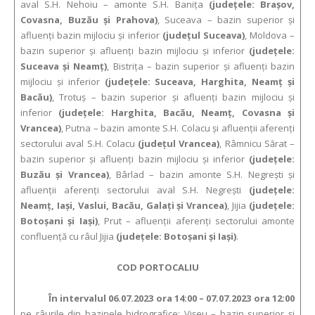
aval S.H. Nehoiu – amonte S.H. Baniţa
(judeţele: Braşov,
Covasna, Buzău şi Prahova)
, Suceava – bazin superior şi
afluenţi bazin mijlociu şi inferior
(judeţul Suceava)
, Moldova –
bazin superior şi afluenţi bazin mijlociu şi inferior
(judeţele:
Suceava şi Neamţ)
, Bistriţa – bazin superior şi afluenţi bazin
mijlociu şi inferior
(judeţele: Suceava, Harghita, Neamţ şi
Bacău)
, Trotuş – bazin superior şi afluenţi bazin mijlociu şi
inferior
(judeţele: Harghita, Bacău, Neamţ, Covasna şi
Vrancea)
, Putna – bazin amonte S.H. Colacu şi afluenţii aferenţi
sectorului aval S.H. Colacu
(judeţul Vrancea)
, Râmnicu Sărat –
bazin superior şi afluenţi bazin mijlociu şi inferior
(judeţele:
Buzău şi Vrancea)
, Bârlad – bazin amonte S.H. Negreşti şi
afluenţii aferenţi sectorului aval S.H. Negreşti
(judeţele:
Neamţ, Iaşi, Vaslui, Bacău, Galaţi şi Vrancea)
, Jijia
(judeţele:
Botoşani şi Iaşi)
, Prut – afluenţii aferenţi sectorului amonte
confluenţă cu râul Jijia
(judeţele: Botoşani şi Iaşi)
.
COD PORTOCALIU
În intervalul 06.07.2023 ora 14:00 – 07.07.2023 ora 12:00
pe râurile din bazinele hidrografice: Vişeu – bazin superior şi