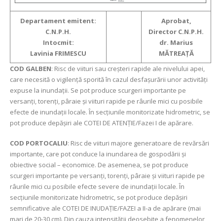
Departament emitent:
Aprobat,
C.N.P.H.
Director C.N.P.H.
Intocmit:
dr. Marius
Lavinia FRIMESCU
MĂTREAŢĂ
COD GALBEN
: Risc de viituri sau creşteri rapide ale nivelului apei,
care necesită o vigilență sporită în cazul desfașurării unor activități
expuse la inundații. Se pot produce scurgeri importante pe
versanți, torenți, pâraie și viituri rapide pe râurile mici cu posibile
efecte de inundații locale. În secțiunile monitorizate hidrometric, se
pot produce depășiri ale COTEI DE ATENȚIE/Fazei I de apărare.
COD PORTOCALIU
: Risc de viituri majore generatoare de revărsări
importante, care pot conduce la inundarea de gospodării şi
obiective social – economice. De asemenea, se pot produce
scurgeri importante pe versanți, torenți, pâraie și viituri rapide pe
râurile mici cu posibile efecte severe de inundații locale. În
secțiunile monitorizate hidrometric, se pot produce depășiri
semnificative ale COTEI DE INUDAȚIE/FAZEI a II-a de apărare (mai
mari de 20-30 cm). Din cauza intensității deosebite a fenomenelor