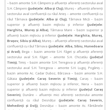
– bazin amonte S.H. Câmpeni şi afluenţii aferenţi sectorului aval
S.H. Câmpeni
(judeţele: Alba şi Cluj)
, Mureş – afluenţii aferenţi
sectorului aval confluenţă cu râul Arieş – amonte confluenţă cu
râul Târnava
(judeţele: Alba şi Cluj)
, Târnava Mică – bazin
superior şi afluenţi bazin mijlociu şi inferior
(judeţele:
Harghita, Mureş şi Alba)
, Târnava Mare – bazin superior şi
afluenţi bazin mijlociu şi inferior
(judeţele: Harghita, Mureş,
Braşov, Sibiu şi Alba)
, Mureş – afluenţii aferenţi sectorului aval
confluenţă cu râul Târnava
(judeţele: Alba, Sibiu, Hunedoara
şi Arad)
, Bega – bazin amonte S.H. Făget şi afluenţii aferenţi
sectorului aval S.H. Făget – amonte S.H. Chizatău
(judeţul
Timiş)
, Timiş – bazin amonte S.H. Teregova şi afluenţii aferenţi
sectorului aval S.H. Teregova – amonte S.H. Lugoj, Pogăniş –
bazin amonte Ac. Cadar Duboz, Bârzava – bazin amonte S.H.
Gătaia
(judeţele: Caraş Severin şi Timiş)
, Caraş – bazin
superior şi afluenţi bazin mijlociu şi inferior, Nera – bazin
superior şi afluenţi bazin mijlociu şi inferior
(judeţul Caraş
Severin)
, Dunăre – afluenţii mici aferenţi sectorului amonte
confluenţă cu râul Desnăţui
(judeţele: Caraş Severin,
Mehedinţi şi Dolj)
, Desnăţui – bazin amonte Ac. Fântânele