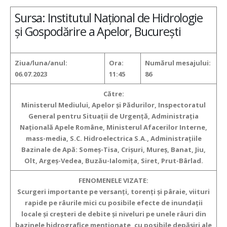
Sursa: Institutul Național de Hidrologie
și Gospodărire a Apelor, București
Ziua/luna/anul:
Ora:
Numărul mesajului:
06.07.2023
11:45
86
Către:
Ministerul Mediului, Apelor şi Pădurilor, Inspectoratul
General pentru Situaţii de Urgenţă, Administraţia
Naţională Apele Române, Ministerul Afacerilor Interne,
mass-media, S.C. Hidroelectrica S.A., Administraţiile
Bazinale de Apă: Someş-Tisa, Crişuri, Mureş, Banat, Jiu,
Olt, Argeş-Vedea, Buzău-Ialomiţa, Siret, Prut-Bârlad.
FENOMENELE VIZATE:
Scurgeri importante pe versanţi, torenţi şi pâraie, viituri
rapide pe râurile mici cu posibile efecte de inundaţii
locale şi creşteri de debite şi niveluri pe unele râuri din
bazinele hidrografice menţionate, cu posibile depăşiri ale