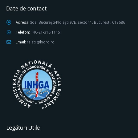
Date de contact
Adresa:
Șos. București-Ploiești 97E, sector 1, București, 013686
Telefon:
+40-21-318 1115
Email:
relatii@hidro.ro
Legături Utile