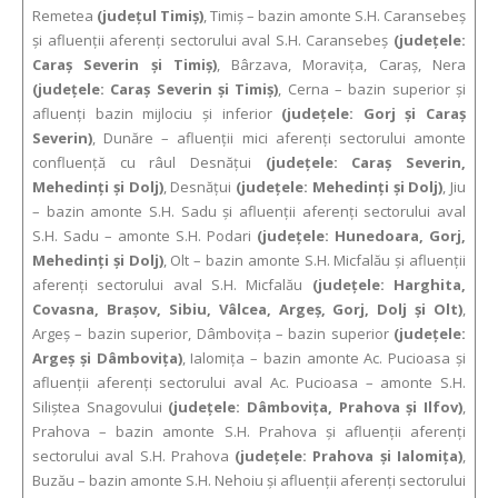
Remetea
(judeţul Timiş)
, Timiş – bazin amonte S.H. Caransebeş
şi afluenţii aferenţi sectorului aval S.H. Caransebeş
(judeţele:
Caraş Severin şi Timiş)
, Bârzava, Moraviţa, Caraş, Nera
(judeţele: Caraş Severin şi Timiş)
, Cerna – bazin superior şi
afluenţi bazin mijlociu şi inferior
(judeţele: Gorj şi Caraş
Severin)
, Dunăre – afluenţii mici aferenţi sectorului amonte
confluenţă cu râul Desnăţui
(judeţele: Caraş Severin,
Mehedinţi şi Dolj)
, Desnăţui
(judeţele: Mehedinţi şi Dolj)
, Jiu
– bazin amonte S.H. Sadu şi afluenţii aferenţi sectorului aval
S.H. Sadu – amonte S.H. Podari
(judeţele: Hunedoara, Gorj,
Mehedinţi şi Dolj)
, Olt – bazin amonte S.H. Micfalău şi afluenţii
aferenţi sectorului aval S.H. Micfalău
(judeţele: Harghita,
Covasna, Braşov, Sibiu, Vâlcea, Argeş, Gorj, Dolj şi Olt)
,
Argeş – bazin superior, Dâmboviţa – bazin superior
(judeţele:
Argeş şi Dâmboviţa)
, Ialomiţa – bazin amonte Ac. Pucioasa şi
afluenţii aferenţi sectorului aval Ac. Pucioasa – amonte S.H.
Siliştea Snagovului
(judeţele: Dâmboviţa, Prahova şi Ilfov)
,
Prahova – bazin amonte S.H. Prahova şi afluenţii aferenţi
sectorului aval S.H. Prahova
(judeţele: Prahova şi Ialomiţa)
,
Buzău – bazin amonte S.H. Nehoiu şi afluenţii aferenţi sectorului