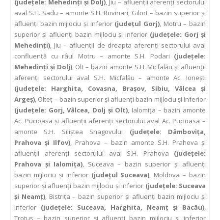
(judeţele: Mehedinţi şi Dolj)
, Jiu – afluenţii aferenţi sectorului
aval S.H. Sadu – amonte S.H. Rovinari, Gilort – bazin superior şi
afluenţi bazin mijlociu şi inferior
(judeţul Gorj)
, Motru – bazin
superior şi afluenţi bazin mijlociu şi inferior
(judeţele: Gorj şi
Mehedinţi)
, Jiu – afluenţii de dreapta aferenţi sectorului aval
confluenţă cu râul Motru – amonte S.H. Podari
(judeţele:
Mehedinţi şi Dolj)
, Olt – bazin amonte S.H. Micfalău şi afluenţii
aferenţi sectorului aval S.H. Micfalău – amonte Ac. Ioneşti
(judeţele: Harghita, Covasna, Braşov, Sibiu, Vâlcea şi
Argeş)
, Olteţ – bazin superior şi afluenţi bazin mijlociu şi inferior
(judeţele: Gorj, Vâlcea, Dolj şi Olt)
, Ialomiţa – bazin amonte
Ac. Pucioasa şi afluenţii aferenţi sectorului aval Ac. Pucioasa –
amonte S.H. Siliştea Snagovului
(judeţele: Dâmboviţa,
Prahova şi Ilfov)
, Prahova – bazin amonte S.H. Prahova şi
afluenţii aferenţi sectorului aval S.H. Prahova
(judeţele:
Prahova şi Ialomiţa)
, Suceava – bazin superior şi afluenţi
bazin mijlociu şi inferior
(judeţul Suceava)
, Moldova – bazin
superior şi afluenţi bazin mijlociu şi inferior
(judeţele: Suceava
şi Neamţ)
, Bistriţa – bazin superior şi afluenţi bazin mijlociu şi
inferior
(judeţele: Suceava, Harghita, Neamţ şi Bacău)
,
Trotuş – bazin superior şi afluenţi bazin mijlociu şi inferior