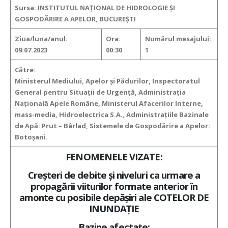
Sursa: INSTITUTUL NAȚIONAL DE HIDROLOGIE ȘI
GOSPODĂRIRE A APELOR, BUCUREȘTI
Ziua/luna/anul:
Ora:
Numărul mesajului:
09.07.2023
00:30
1
Către:
Ministerul Mediului, Apelor şi Pădurilor, Inspectoratul
General pentru Situaţii de Urgenţă, Administraţia
Naţională Apele Române, Ministerul Afacerilor Interne,
mass-media, Hidroelectrica S.A., Administraţiile Bazinale
de Apă: Prut – Bârlad, Sistemele de Gospodărire a Apelor:
Botoșani.
FENOMENELE VIZATE:
Creșteri de debite și niveluri ca urmare a
propagării viiturilor formate anterior în
amonte cu posibile depășiri ale COTELOR DE
INUNDAȚIE
Bazine afectate: