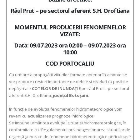
Râul Prut – pe sectorul aferent S.H. Oroftiana
MOMENTUL PRODUCERII FENOMENELOR
VIZATE:
Data: 09.07.2023 ora 02:00 – 09.07.2023 ora
10:00
COD PORTOCALIU
Ca urmare a propagării viiturilor formate anterior în amonte se
vor produce creșteri importante de debite și niveluri cu posibile
depășiri ale
COTELOR DE INUNDAŢIE
pe râul Prut – pe sectorul
aferent S.H. Oroftiana,
județul Botoșani.
În funcţie de evoluţia fenomenelor hidrometeorologice vom
reveni cu actualizarea prognozei hidrologice.
Se impune urmărirea evoluţiei situaţiei hidrometeorologice, în
conformitate cu ”Regulamentul privind gestionarea situaţiilor de
urgenţă generate de fenomene hidrometeorologice periculoase