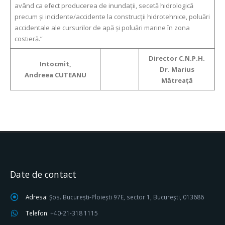
având ca efect producerea de inundaţii, secetă hidrologică
precum şi incidente/accidente la construcţii hidrotehnice, poluări
accidentale ale cursurilor de apă şi poluări marine în zona
costieră.”
Director C.N.P.H.
Intocmit,
Dr. Marius
Andreea CUTEANU
Mătreaţă
Date de contact
Adresa:
Șos. București-Ploiești 97E, sector 1, București, 013686
Telefon:
+40-21-318 1115