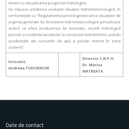
reveni cu actualizarea prognozei hidrologice.
Se impune urmărirea evoluţiei situaţiei hidrometeorologice, în
conformitate cu ”Regulamentul privind gestionarea situaţiilor de
urgenţă generate de fenomene hidrometeorologice periculoase
având ca efect producerea de inundaţii, secetă hidrologică
precum şi incidente/accidente la construcţii hidrotehnice, poluări
accidentale ale cursurilor de apă şi poluări marine în zona
costieră.”
Director C.N.P.H.
Intocmit,
Dr. Marius
Andreea TUDORACHE
MATREATA
Date de contact