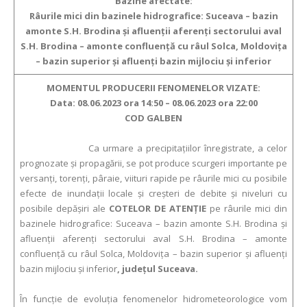
Bazine afectate:
Râurile
mici din bazinele hidrografice:
Suceava – bazin
amonte S.H. Brodina și afluenții aferenți sectorului aval
S.H. Brodina – amonte confluență cu râul Solca, Moldovița
– bazin superior și afluenți bazin mijlociu și inferior
MOMENTUL PRODUCERII FENOMENELOR VIZATE:
Data:
08.06.2023 ora
14:50 –
08.06.2023 ora
22:00
COD GALBEN
Ca urmare a precipitaţiilor înregistrate, a celor
prognozate şi propagării, se pot produce scurgeri importante pe
versanţi, torenţi, pâraie, viituri rapide pe râurile mici cu posibile
efecte de inundaţii locale şi creşteri de debite şi niveluri cu
posibile depăşiri ale
COTELOR DE ATENŢIE
pe râurile
mici din
bazinele hidrografice:
Suceava – bazin amonte S.H. Brodina și
afluenții aferenți sectorului aval S.H. Brodina – amonte
confluență cu râul Solca, Moldovița – bazin superior și afluenți
bazin mijlociu și inferior
,
judeţ
ul
S
uceava.
În funcţie de evoluţia fenomenelor hidrometeorologice vom