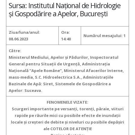
Sursa: Institutul Național de Hidrologie
și Gospodărire a Apelor, București
Ziua/luna/anul:
Ora:
Numărul mesajului:
1
08.06.2023
14:40
Către:
Ministerul Mediului, Apelor şi Pădurilor, Inspectoratul
General pentru Situaţii de Urgenţă, Administraţia
Naţională ”Apele Române”, Ministerul Afacerilor Interne,
mass-media, S.C. Hidroelectrica S.A., Administraţiile
Bazinale de Apă:
Siret, Sistemele de Gospodărire a
Apelor:
Suceava.
FENOMENELE VIZATE:
Scurgeri importante pe versanţi, torenţi, pâraie, viituri
rapide pe râurile mici
cu posibile efecte de inundaţii
locale şi creşteri de debite şi niveluri cu posibile depăşiri
ale COTELOR DE ATENŢIE