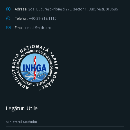
Adresa:
Șos. București-Ploiești 97E, sector 1, București, 013686
Telefon:
+40-21-318 1115
Email:
relatii@hidro.ro
Legături Utile
Ministerul Mediului