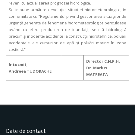
reveni cu actualizarea prognozei hidrologice.
Se impune urmărirea evoluţiei situaţiei hidrometeorologice, în
conformitate cu ”Regulamentul privind gestionarea situaţiilor de
urgenţă generate de fenomene hidrometeorologice periculoase
având ca efect producerea de inundaţii, secetă hidrologică
precum şi incidente/accidente la construcţii hidrotehnice, poluări
accidentale ale cursurilor de apă şi poluări marine în zona
costieră.”
Director C.N.P.H.
Intocmit,
Dr. Marius
Andreea TUDORACHE
MATREATA
Date de contact