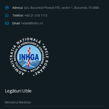
Adresa:
Șos. București-Ploiești 97E, sector 1, București, 013686
Telefon:
+40-21-318 1115
Email:
relatii@hidro.ro
Legături Utile
Ministerul Mediului