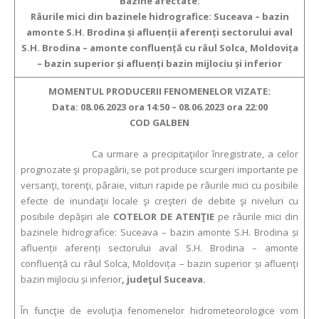
Bazine afectate:
Râurile
mici din bazinele hidrografice:
Suceava – bazin
amonte S.H. Brodina și afluenții aferenți sectorului aval
S.H. Brodina – amonte confluență cu râul Solca, Moldovița
– bazin superior și afluenți bazin mijlociu și inferior
MOMENTUL PRODUCERII FENOMENELOR VIZATE:
Data:
08.06.2023 ora
14:50 –
08.06.2023 ora
22:00
COD GALBEN
Ca urmare a precipitaţiilor înregistrate, a celor
prognozate şi propagării, se pot produce scurgeri importante pe
versanţi, torenţi, pâraie, viituri rapide pe râurile mici cu posibile
efecte de inundaţii locale şi creşteri de debite şi niveluri cu
posibile depăşiri ale
COTELOR DE ATENŢIE
pe râurile
mici din
bazinele hidrografice:
Suceava – bazin amonte S.H. Brodina și
afluenții aferenți sectorului aval S.H. Brodina – amonte
confluență cu râul Solca, Moldovița – bazin superior și afluenți
bazin mijlociu și inferior
,
judeţ
ul
S
uceava.
În funcţie de evoluţia fenomenelor hidrometeorologice vom