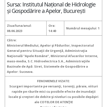
Sursa: Institutul Național de Hidrologie
și Gospodărire a Apelor, București
Ziua/luna/anul:
Ora:
Numărul mesajului:
1
08.06.2023
14:40
Către:
Ministerul Mediului, Apelor şi Pădurilor, Inspectoratul
General pentru Situaţii de Urgenţă, Administraţia
Naţională ”Apele Române”, Ministerul Afacerilor Interne,
mass-media, S.C. Hidroelectrica S.A., Administraţiile
Bazinale de Apă:
Siret, Sistemele de Gospodărire a
Apelor:
Suceava.
FENOMENELE VIZATE:
Scurgeri importante pe versanţi, torenţi, pâraie, viituri
rapide pe râurile mici
cu posibile efecte de inundaţii
locale şi creşteri de debite şi niveluri cu posibile depăşiri
ale COTELOR DE ATENŢIE