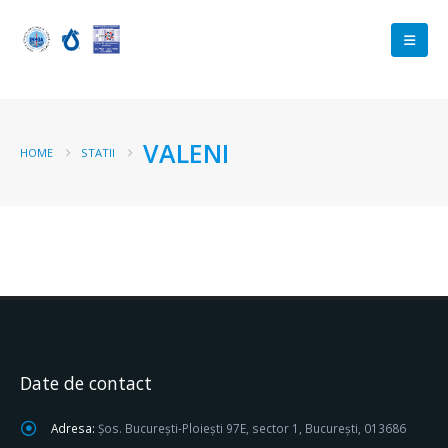
VALENI
HOME
STATII
Date de contact
Adresa:
Șos. București-Ploiești 97E, sector 1, București, 013686