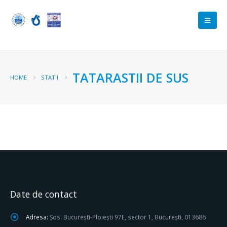
TATARASTII DE SUS
HOME
STATII
Date de contact
Adresa:
Șos. București-Ploiești 97E, sector 1, București, 013686