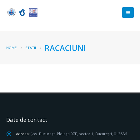
RACACIUNI
HOME
STATII
Date de contact
Adresa:
Șos. București-Ploiești 97E, sector 1, București, 013686