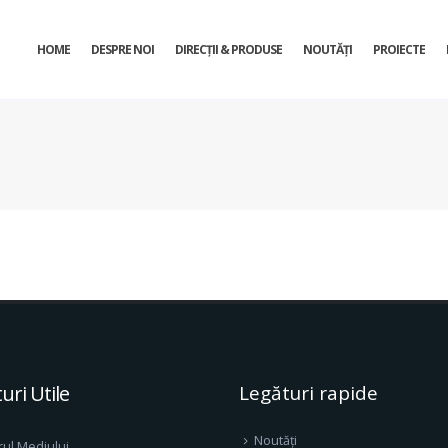
HOME
DESPRE NOI
DIRECŢII & PRODUSE
NOUTĂȚI
PROIECTE
uri Utile
Legături rapide
Noutăți
rul Mediului