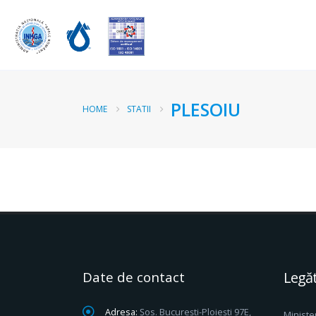
PLESOIU
HOME
STATII
Date de contact
Legăt
Adresa:
Șos. București-Ploiești 97E,
Ministe