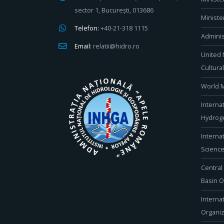
sector 1, București, 013686
Ministe
Telefon:
+40-21-318 1115
Adminis
Email:
relatii@hidro.ro
United 
Cultura
World M
Interna
Hydroge
Interna
Scienc
Central
Basin O
Interna
Organiz