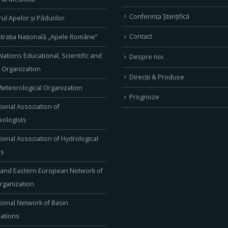
Conferința Științifică
rul Apelor și Pădurilor
Contact
trația Națională „Apele Române”
Nations Educational, Scientific and
Despre noi
l Organization
Direcţii & Produse
eteorological Organization
Prognoze
tional Association of
ologists
tional Association of Hydrological
es
 and Eastern European Network of
rganization
tional Network of Basin
ations