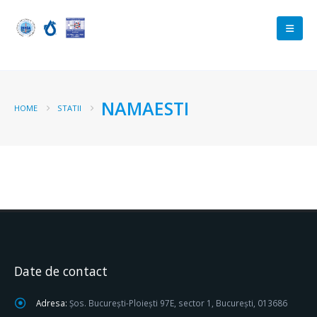
NAMAESTI
HOME
STATII
Date de contact
Adresa:
Șos. București-Ploiești 97E, sector 1, București, 013686