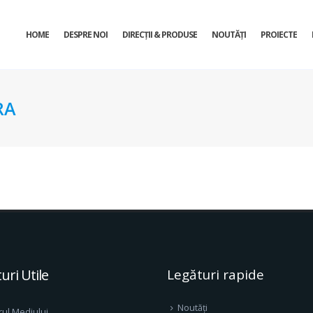
HOME
DESPRE NOI
DIRECŢII & PRODUSE
NOUTĂȚI
PROIECTE
RA
uri Utile
Legături rapide
Noutăți
rul Mediului