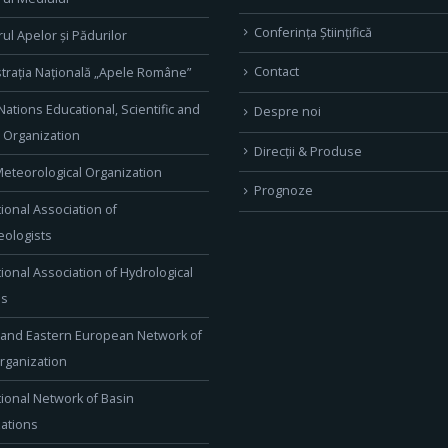
Conferința Științifică
rul Apelor și Pădurilor
Contact
trația Națională „Apele Române”
Nations Educational, Scientific and
Despre noi
l Organization
Direcţii & Produse
eteorological Organization
Prognoze
tional Association of
ologists
tional Association of Hydrological
es
 and Eastern European Network of
rganization
tional Network of Basin
ations