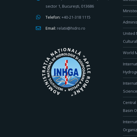
sector 1, București, 013686
Ministe
Telefon:
+40-21-318 1115
Adminis
Email:
relatii@hidro.ro
United 
Cultura
World M
Interna
Hydroge
Interna
Scienc
Central
Basin O
Interna
Organiz