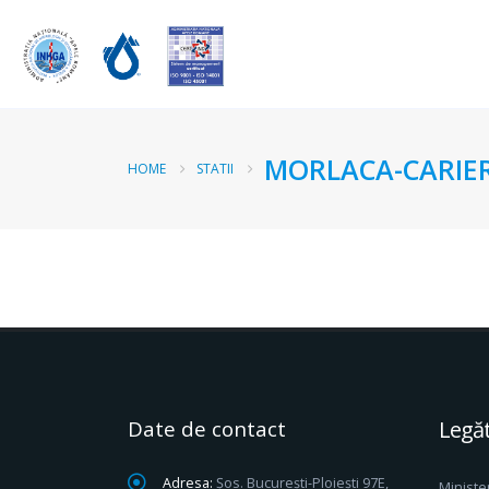
MORLACA-CARIE
HOME
STATII
Date de contact
Legăt
Adresa:
Șos. București-Ploiești 97E,
Ministe