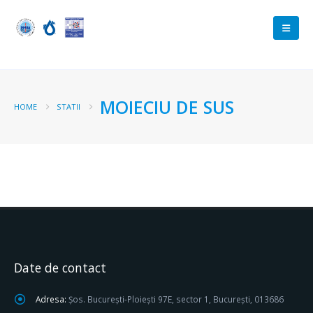
MOIECIU DE SUS
HOME
STATII
Date de contact
Adresa:
Șos. București-Ploiești 97E, sector 1, București, 013686