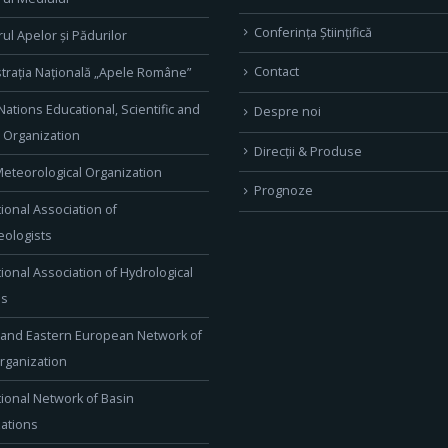
Conferința Științifică
rul Apelor și Pădurilor
Contact
trația Națională „Apele Române”
Nations Educational, Scientific and
Despre noi
l Organization
Direcţii & Produse
eteorological Organization
Prognoze
tional Association of
ologists
tional Association of Hydrological
es
 and Eastern European Network of
rganization
tional Network of Basin
ations