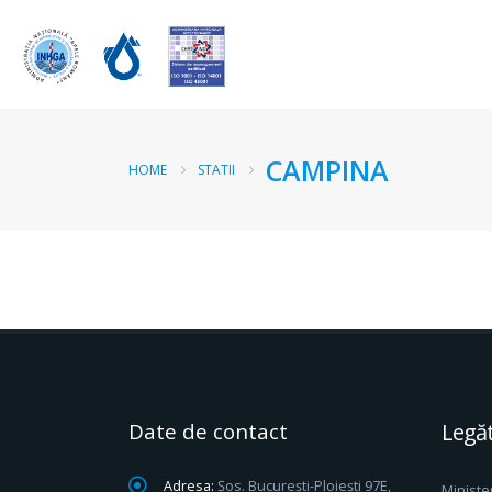
CAMPINA
HOME
STATII
Date de contact
Legăt
Adresa:
Șos. București-Ploiești 97E,
Ministe