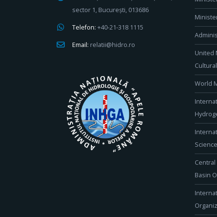
sector 1, București, 013686
Ministe
Telefon:
+40-21-318 1115
Adminis
Email:
relatii@hidro.ro
United 
Cultura
World M
Interna
Hydroge
Interna
Scienc
Central
Basin O
Interna
Organiz