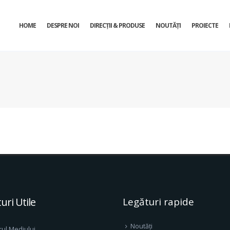
HOME
DESPRE NOI
DIRECŢII & PRODUSE
NOUTĂȚI
PROIECTE
uri Utile
Legături rapide
Noutăți
rul Mediului