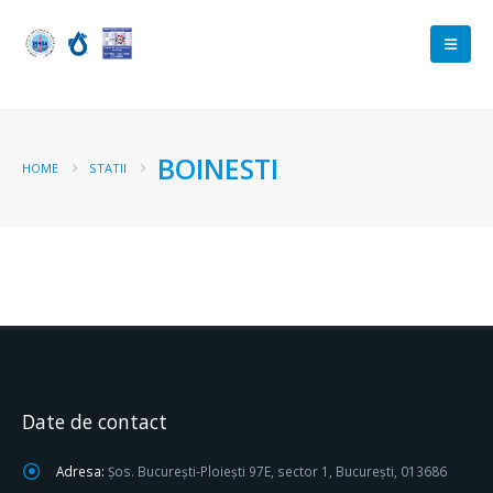
BOINESTI
HOME
STATII
Date de contact
Adresa:
Șos. București-Ploiești 97E, sector 1, București, 013686