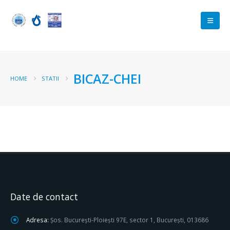
BICAZ-CHEI
HOME
STATII
Date de contact
Adresa:
Șos. București-Ploiești 97E, sector 1, București, 013686