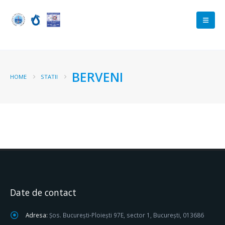
BERVENI
HOME
STATII
Date de contact
Adresa:
Șos. București-Ploiești 97E, sector 1, București, 013686