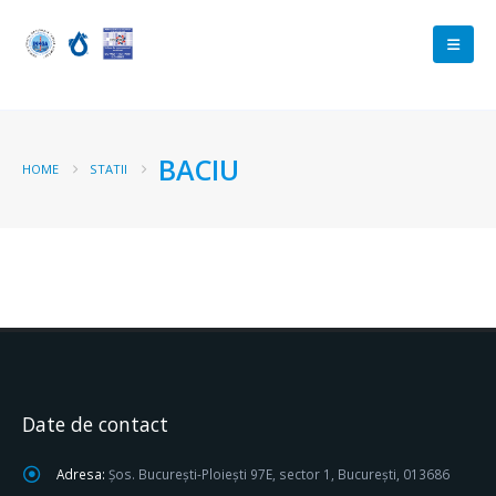
BACIU
HOME
STATII
Date de contact
Adresa:
Șos. București-Ploiești 97E, sector 1, București, 013686