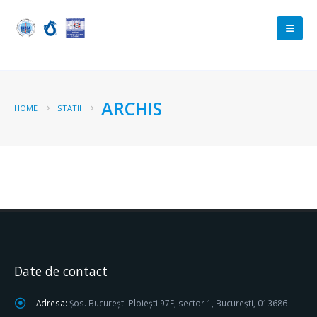
ARCHIS
HOME
STATII
Date de contact
Adresa:
Șos. București-Ploiești 97E, sector 1, București, 013686