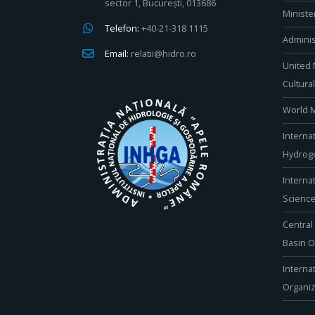
sector 1, București, 013686
Ministe
Telefon:
+40-21-318 1115
Adminis
Email:
relatii@hidro.ro
United 
Cultura
World M
Interna
Hydroge
Interna
Scienc
Central
Basin O
Interna
Organiz