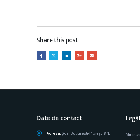
Share this post
Date de contact
Legăt
Adresa:
Șos. București-Ploiești 97E,
Ministe