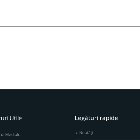
uri Utile
Legături rapide
Noutăți
rul Mediului