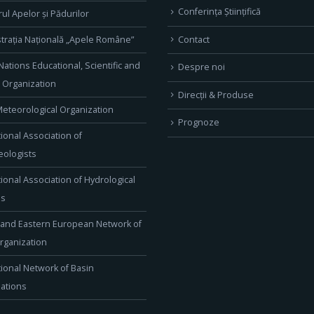
Conferința Științifică
rul Apelor și Pădurilor
Contact
trația Națională „Apele Române”
Nations Educational, Scientific and
Despre noi
l Organization
Direcţii & Produse
eteorological Organization
Prognoze
tional Association of
ologists
tional Association of Hydrological
es
 and Eastern European Network of
rganization
tional Network of Basin
ations