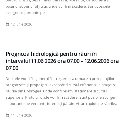
Barcău, Crișuri, Bega, Timiș, Bârzava, Moravița, Caraș, Nera și
bazinul superior al Jiului, unde vor fi în scădere. Sunt posibile
scurgeri importante pe...
12 iunie 2026
Prognoza hidrologică pentru râuri în
intervalul 11.06.2026 ora 07.00 – 12.06.2026 ora
07.00
Debitele vor fi, în general, în creștere, ca urmare a precipitațiilor
prognozate și propagării, exceptând cursul inferior al Ialomiței și
râurile din Dobrogea, unde vor fi relativ staționare și cursul
superior al Prutului, unde vor fi în scădere. Sunt posibile scurgeri
importante pe versanți, torenți și pâraie, viituri rapide pe râurile...
11 iunie 2026