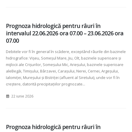
Prognoza hidrologică pentru râuri în
intervalul 22.06.2026 ora 07.00 – 23.06.2026 ora
07.00
Debitele vor fi în general în scădere, exceptând râurile din bazinele
hidrografice: Vișeu, Someșul Mare, Jiu, Olt, bazinele superioare și
mijlocii ale Crișurilor, Someșului Mic, Arieșului, bazinele superioare
aleBegăi, Timișului, Bârzavei, Carașului, Nerei, Cernei, Argeșului,
Ialomiței, Mureșului și Bistriței (afluent al Siretului), unde vor fi în
creștere, datorită precipitațiilor prognozate...
22 iunie 2026
Prognoza hidrologică pentru râuri în