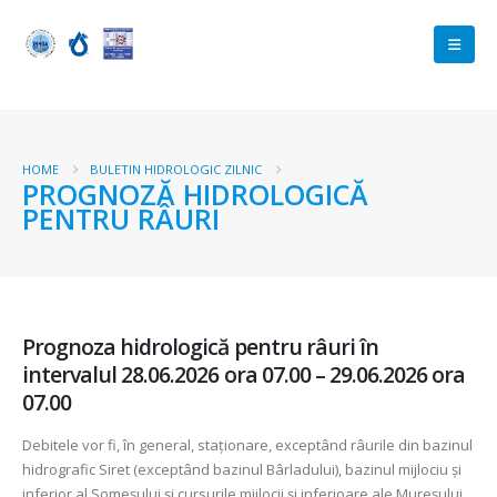
HOME
BULETIN HIDROLOGIC ZILNIC
PROGNOZĂ HIDROLOGICĂ
PENTRU RÂURI
Prognoza hidrologică pentru râuri în
intervalul 28.06.2026 ora 07.00 – 29.06.2026 ora
07.00
Debitele vor fi, în general, staționare, exceptând râurile din bazinul
hidrografic Siret (exceptând bazinul Bârladului), bazinul mijlociu și
inferior al Someșului și cursurile mijlocii și inferioare ale Mureșului