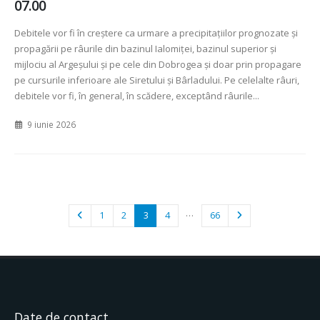
07.00
Debitele vor fi în creștere ca urmare a precipitațiilor prognozate și
propagării pe râurile din bazinul Ialomiței, bazinul superior și
mijlociu al Argeșului și pe cele din Dobrogea și doar prin propagare
pe cursurile inferioare ale Siretului și Bârladului. Pe celelalte râuri,
debitele vor fi, în general, în scădere, exceptând râurile...
9 iunie 2026
…
1
2
3
4
66
Date de contact