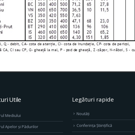
uri Utile
Legături rapide
Noutăți
rul Mediului
Conferința Științifică
rul Apelor și Pădurilor