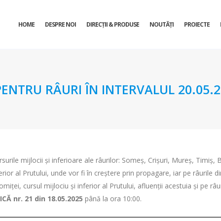
HOME
DESPRE NOI
DIRECŢII & PRODUSE
NOUTĂȚI
PROIECTE
TRU RÂURI ÎN INTERVALUL 20.05.202
surile mijlocii și inferioare ale râurilor: Someș, Crișuri, Mureș, Timiș, 
ior al Prutului, unde vor fi în creștere prin propagare, iar pe râurile di
alomiței, cursul mijlociu și inferior al Prutului, afluenții acestuia și pe r
 nr. 21 din 18.05.2025
până la ora 10:00.