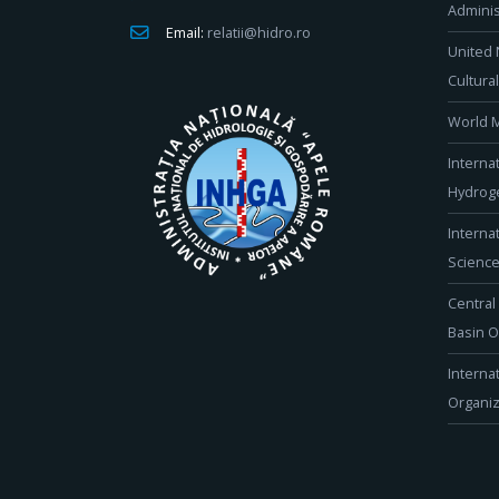
Adminis
Email:
relatii@hidro.ro
United 
Cultura
World M
Interna
Hydroge
Interna
Scienc
Central
Basin O
Interna
Organiz