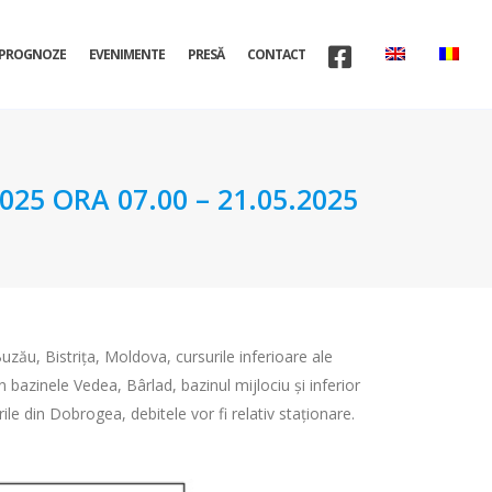
PROGNOZE
EVENIMENTE
PRESĂ
CONTACT
5 ORA 07.00 – 21.05.2025
Buzău, Bistrița, Moldova, cursurile inferioare ale
n bazinele Vedea, Bârlad, bazinul mijlociu și inferior
âurile din Dobrogea, debitele vor fi relativ staționare.