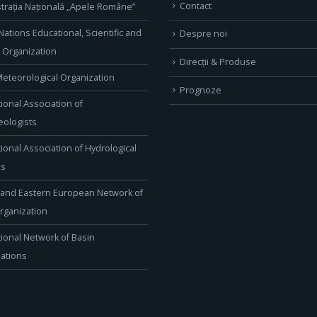
Contact
trația Națională „Apele Române”
Nations Educational, Scientific and
Despre noi
l Organization
Direcţii & Produse
eteorological Organization
Prognoze
tional Association of
ologists
tional Association of Hydrological
es
 and Eastern European Network of
rganization
tional Network of Basin
ations