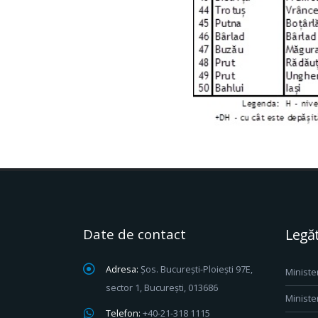
Date de contact
Legăt
Adresa:
Șos. București-Ploiești 97E,
Ministe
sector 1, București, 013686
Ministe
Telefon:
+40-21-318 1115