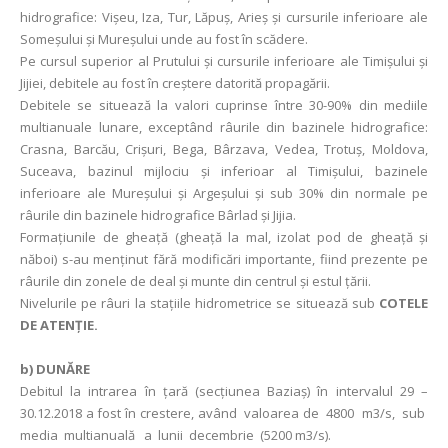
hidrografice: Vișeu, Iza, Tur, Lăpuș, Arieș și cursurile inferioare ale
Someșului și Mureșului unde au fost în scădere.
Pe cursul superior al Prutului și cursurile inferioare ale Timișului și
Jijiei, debitele au fost în creștere datorită propagării.
Debitele se situează la valori cuprinse între 30-90% din mediile
multianuale lunare, exceptând râurile din bazinele hidrografice:
Crasna, Barcău, Crișuri, Bega, Bârzava, Vedea, Trotuș, Moldova,
Suceava, bazinul mijlociu și inferioar al Timișului, bazinele
inferioare ale Mureșului și Argeșului şi sub 30% din normale pe
râurile din bazinele hidrografice Bârlad şi Jijia.
Formațiunile de gheață (gheaţă la mal, izolat pod de gheaţă și
năboi) s-au menținut fără modificări importante, fiind prezente pe
râurile din zonele de deal și munte din centrul și estul țării.
Nivelurile pe râuri la staţiile hidrometrice se situează sub
COTELE
DE ATENŢIE.
b) DUNĂRE
Debitul la intrarea în ţară (secţiunea Baziaş) în intervalul 29 –
30.12.2018 a fost în crestere, având valoarea de 4800 m3/s, sub
media multianuală a lunii decembrie (5200 m3/s).