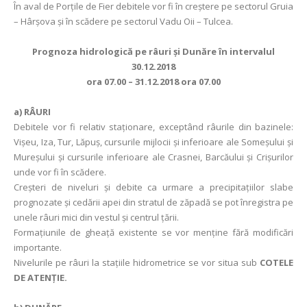
În aval de Porţile de Fier debitele vor fi în creștere pe sectorul Gruia
– Hârșova și în scădere pe sectorul Vadu Oii – Tulcea.
Prognoza hidrologică pe râuri şi Dunăre în intervalul
30.12.2018
ora 07.00 – 31.12.2018 ora 07.00
a)
RÂURI
Debitele vor fi relativ staţionare, exceptând râurile din bazinele:
Vișeu, Iza, Tur, Lăpuș, cursurile mijlocii și inferioare ale Someșului și
Mureșului și cursurile inferioare ale Crasnei, Barcăului și Crișurilor
unde vor fi în scădere.
Creșteri de niveluri și debite ca urmare a precipitațiilor slabe
prognozate și cedării apei din stratul de zăpadă se pot înregistra pe
unele râuri mici din vestul și centrul țării.
Formațiunile de gheață existente se vor menține fără modificări
importante.
Nivelurile pe râuri la staţiile hidrometrice se vor situa sub
COTELE
DE ATENŢIE.