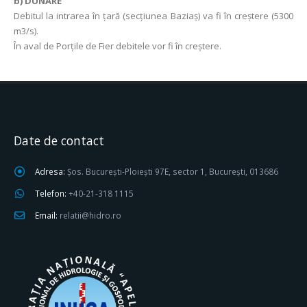
b) DUNĂRE
Debitul la intrarea în ţară (secţiunea Baziaş) va fi în creștere (5300
m3/s).
În aval de Porţile de Fier debitele vor fi în creștere.
Date de contact
Adresa:
Șos. București-Ploiești 97E, sector 1, București, 013686
Telefon:
+40-21-318 1115
Email:
relatii@hidro.ro