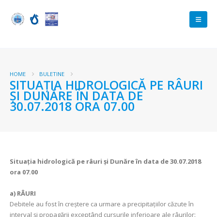
HOME
BULETINE
SITUAŢIA HIDROLOGICĂ PE RÂURI
ŞI DUNĂRE ÎN DATA DE
30.07.2018 ORA 07.00
Situaţia hidrologică pe râuri şi Dunăre în data de 30.07.2018
ora 07.00
a)
RÂURI
Debitele au fost în creştere ca urmare a precipitaţiilor căzute în
interval şi propagării exceptând cursurile inferioare ale râurilor: