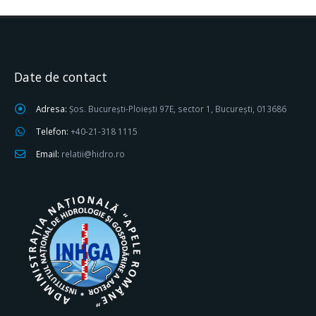
Date de contact
Adresa:
Șos. București-Ploiești 97E, sector 1, București, 013686
Telefon:
+40-21-318 1115
Email:
relatii@hidro.ro