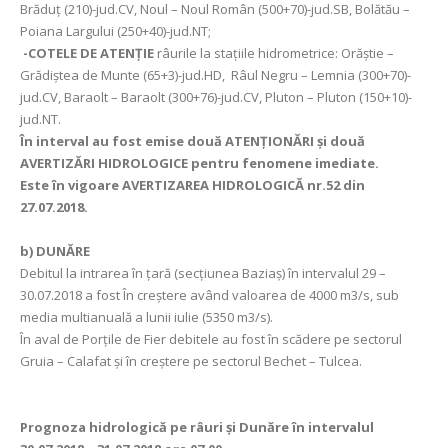
Brăduț (210)-jud.CV, Noul – Noul Român (500+70)-jud.SB, Bolătău –
Poiana Largului (250+40)-jud.NT;
-COTELE DE ATENȚIE
râurile la stațiile hidrometrice: Orăștie –
Grădiștea de Munte (65+3)-jud.HD, Râul Negru – Lemnia (300+70)-
jud.CV, Baraolt – Baraolt (300+76)-jud.CV, Pluton – Pluton (150+10)-
jud.NT.
În interval au fost emise două ATENŢIONĂRI şi două
AVERTIZĂRI HIDROLOGICE pentru fenomene imediate.
Este în vigoare AVERTIZAREA HIDROLOGICĂ nr.52 din
27.07.2018.
b) DUNĂRE
Debitul la intrarea în ţară (secţiunea Baziaş) în intervalul 29 –
30.07.2018 a fost În creştere având valoarea de 4000 m3/s, sub
media multianuală a lunii iulie (5350 m3/s).
În aval de Porţile de Fier debitele au fost în scădere pe sectorul
Gruia – Calafat și în creștere pe sectorul Bechet – Tulcea.
Prognoza hidrologică pe râuri şi Dunăre în intervalul