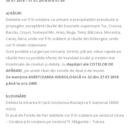
30.07.2018 – 31.07.2018 ora 07.00
a)
RÂURI
Debitele vor fi în creștere ca urmare a precipitațiilor prevăzute și
propagării, exceptând râurile din bazinele superioare Tur, Crasna,
Barcău, Crișuri, Someșul Mic, Arieș, Bega, Timiș, Bârzava, Moravița,
Caraș, Nera, unde vor fi în scădere și râurile din Dobrogea, unde
vor fi relativ staționare.
Sunt posibile scurgeri pe versanţi, torenţi, pâraie, viituri rapide pe
râurile mici cu posibile efecte de inundaţii locale şi creşteri mai
însemnate de niveluri și debite, cu
depăşiri ale COTELOR DE
APĂRAR
E, pe unele râuri din zonele de deal şi de munte.
Se menţine AVERTIZAREA HIDROLOGICĂ nr.52 din 27.07.2018
până la ora 2400.
b) DUNĂRE
Debitul la intrarea în ţară (secţiunea Baziaş) va fi staţionar (4000
m3/s).
În aval de Porţile de Fier debitele vor fi în scădere pe sectorul Gruia
– Corabia şi în creștere pe sectorul Tr. Măgurele – Tulcea.