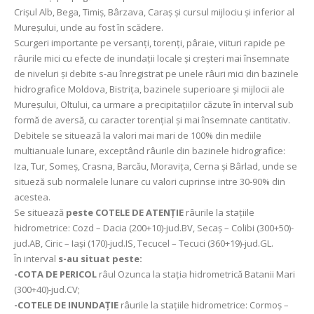
Crișul Alb, Bega, Timiș, Bârzava, Caraș și cursul mijlociu și inferior al
Mureșului, unde au fost în scădere.
Scurgeri importante pe versanţi, torenţi, pâraie, viituri rapide pe
râurile mici cu efecte de inundaţii locale şi creşteri mai însemnate
de niveluri și debite s-au înregistrat pe unele râuri mici din bazinele
hidrografice Moldova, Bistrița, bazinele superioare și mijlocii ale
Mureșului, Oltului, ca urmare a precipitațiilor căzute în interval sub
formă de aversă, cu caracter torențial și mai însemnate cantitativ.
Debitele se situează la valori mai mari de 100% din mediile
multianuale lunare, exceptând râurile din bazinele hidrografice:
Iza, Tur, Someș, Crasna, Barcău, Moraviţa, Cerna şi Bârlad, unde se
situeză sub normalele lunare cu valori cuprinse intre 30-90% din
acestea.
Se situează
peste COTELE DE ATENŢIE
râurile la staţiile
hidrometrice: Cozd – Dacia (200+10)-jud.BV, Secaș – Colibi (300+50)-
jud.AB, Ciric – Iași (170)-jud.IS, Tecucel – Tecuci (360+19)-jud.GL.
În interval
s-au situat peste:
-COTA DE PERICOL
râul Ozunca la stația hidrometrică Batanii Mari
(300+40)-jud.CV;
-COTELE DE INUNDAȚIE
râurile la stațiile hidrometrice: Cormoș –