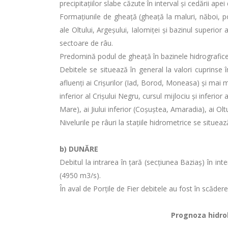
precipitaţiilor slabe căzute în interval și cedării ape
Formaţiunile de gheaţă (gheaţă la maluri, năboi, pod
ale Oltului, Argeșului, Ialomiței și bazinul superior 
sectoare de râu.
Predomină podul de gheață în bazinele hidrografice: S
Debitele se situează în general la valori cuprinse 
afluenți ai Crișurilor (Iad, Borod, Moneasa) și mai mi
inferior al Crişului Negru, cursul mijlociu și inferio
Mare), ai Jiului inferior (Coșuștea, Amaradia), ai 
Nivelurile pe râuri la stațiile hidrometrice se situea
b)
DUNĂRE
Debitul la intrarea în ţară (secţiunea Baziaş) în 
(4950 m3/s).
În aval de Porţile de Fier debitele au fost în scăde
Prognoza hidrolo