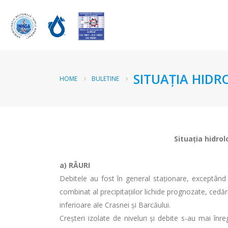
SITUAŢIA HIDR
HOME
BULETINE
Situaţia hidrol
a)
RÂURI
Debitele au fost în general staționare, exceptând 
combinat al precipitațiilor lichide prognozate, cedări
inferioare ale Crasnei și Barcăului.
Creşteri izolate de niveluri şi debite s-au mai înr