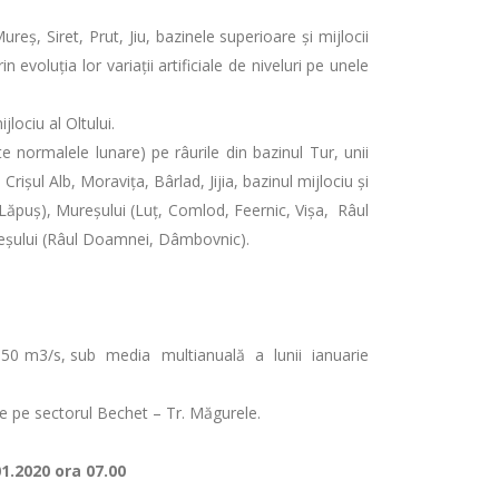
eș, Siret, Prut, Jiu, bazinele superioare și mijlocii
 evoluția lor variații artificiale de niveluri pe unele
lociu al Oltului.
e normalele lunare) pe râurile din bazinul Tur, unii
rișul Alb, Moravița, Bârlad, Jijia, bazinul mijlociu și
eș, Lăpuş), Mureşului (Luţ, Comlod, Feernic, Vişa, Râul
Argeșului (Râul Doamnei, Dâmbovnic).
e 2650 m3/s, sub media multianuală a lunii ianuarie
are pe sectorul Bechet – Tr. Măgurele.
01.2020 ora 07.00