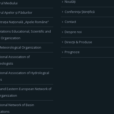
Noutăți
rul Mediului
Conferința Științifică
rul Apelor și Pădurilor
Contact
trația Națională „Apele Române”
Nations Educational, Scientific and
Despre noi
l Organization
Direcţii & Produse
eteorological Organization
Prognoze
tional Association of
ologists
tional Association of Hydrological
es
 and Eastern European Network of
rganization
tional Network of Basin
ations