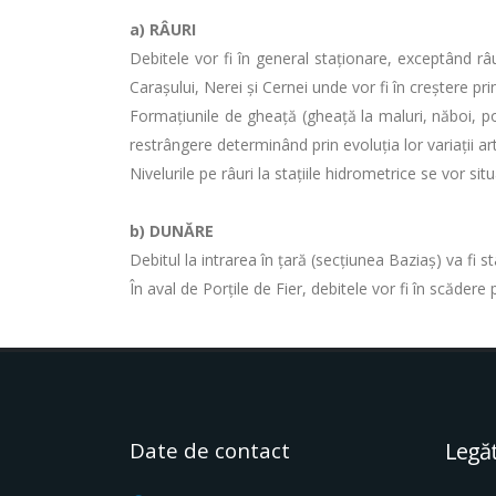
a)
RÂURI
Debitele vor fi în general staționare, exceptând râur
Carașului, Nerei și Cernei unde vor fi în creștere pr
Formațiunile de gheață (gheață la maluri, năboi, pod
restrângere determinând prin evoluția lor variații art
Nivelurile pe râuri la stațiile hidrometrice se vor sit
b) DUNĂRE
Debitul la intrarea în ţară (secţiunea Baziaş) va fi 
În aval de Porţile de Fier, debitele vor fi în scăder
Date de contact
Legăt