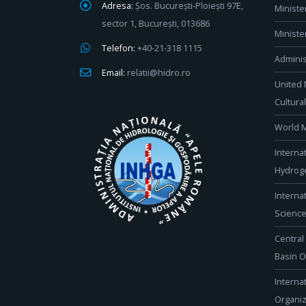
Adresa:
Șos. București-Ploiești 97E,
Ministe
sector 1, București, 013686
Ministe
Telefon:
+40-21-318 1115
Adminis
Email:
relatii@hidro.ro
United 
Cultura
World M
Interna
Hydroge
Interna
Scienc
Central
Basin O
Interna
Organiz