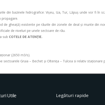
ile din bazinele hidrografice: Vișeu, Iza, Tur, Lăpuș unde vor fi în scă
in propagare.
 de gheață) existente pe râurile din zonele de deal și munte din nordul,
ificiale de niveluri pe unele sectoare de râu.
ua sub
COTELE DE ATENȚIE.
staționar (2650 m3/s).
e pe sectoarele Gruia – Bechet şi Olteniţa – Tulcea si relativ staţionare 
uri Utile
Legături rapide