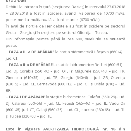
b) DUNĂRE
Debitul la intrarea în ţară (secţiunea Baziaş) în intervalul 27.03.2018
– 28.03.2018 a fost în scădere, având valoarea de 10700 m3/s,
peste media multianuală a lunii martie (6700 m3/s).
În aval de Porţile de Fier debitele au fost în scădere pe sectorul
Gruia – Giurgiu și în creștere pe sectorul Oltenița – Tulcea.
Din informațiile primite până la ora 600, nivelurile se situează
peste:
–
FAZA a III-a DE APĂRARE
la stația hidrometrică Hârşova (660+4) –
jud. CT;
–
FAZA a II-a DE APĂRARE
la staţiile hidrometrice: Bechet (600+51) –
jud. DJ, Corabia (550+40) – jud. OT, Tr. Măgurele (550+40) – jud. TR,
Zimnicea (610+35) – jud. TR, Giurgiu (640+6) – jud. GR, Olteniţa
(630+5) – jud. CL, Cernavodă (600+12) – jud. CT și Brăila (610) – jud.
BR;
–
FAZA I DE APĂRARE
la staţiile hidrometrice: Calafat (550+29)– jud.
DJ, Călăraşi (550+56) – jud. CL, Feteşti (565+46) – jud. IL, Vadu Oii
(600+45) jud. CT, Galaţi (560+36) – jud. GL, Isaccea (380+65) – jud. TL
și Tulcea (320+60) – jud. TL.
Este în vigoare AVERTIZAREA HIDROLOGICĂ nr. 18 din