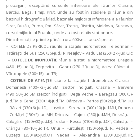
propagării, exceptând cursurile inferioare ale râurilor Crasna,
Barcău, Bega, Timiș, Prut, unde au fost în scădere și râurile din
bazinul hidrografic Bârlad, bazinele mijlocii și inferioare ale râurilor
Siret, Buzău, Putna, Rm. Sărat, Trotuș, Bistrița, Moldova, Suceava,
cursul mijlociu al Prutului, unde au fost relativ staționare.
Din informațiile primite până la ora 600se situează peste:
– COTELE DE PERICOL râurile la stațiile hidrometrice: Teleorman –
Tătărăștii de Sus (250+36)-jud.TR, Neajlov – Vadu Lat (260+27)-jud.GR;
–
COTELE DE INUNDAȚIE
râurile la stațiile hidrometrice: Dragoia
(450+15)-jud.DJ, Terpezița – Gabru (270+20)-jud.DJ, Valea Câinelui –
Vârtoapele (300+15)-jud.TR;
–
COTELE DE ATENȚIE
râurile la stațiile hidrometrice: Crasna –
Domăneşti (400+72)-jud.SM (sector îndiguit), Crasna – Berveni
(490+50)-jud.SM (sector îndiguit), Bega Veche – Beregsău (300+3)-
jud.TM și Cenei (320+14)-jud.TM, Bârzava – Partoş (50+26)-jud.TM, Jiu
– Răcari (330+6)-jud.DJ, Hușnița – Strehaia (300+10)-jud.MH, Drincea
– Corlățel (150+2)-jud.MH, Drincea – Cujmir (250)-jud.MH, Desnățui –
Călugărei (150+30)-jud.DJ, Teslui – Reșca (310+28)-jud.OT, Călmățui –
Crângu (80+10)-jud.TR, Urlui – Furculești (150+5)-jud.TR, Vedea –
Buzești (350+80)-jud.OT, Vedea – Alexandria (380+32)-jud.TR,