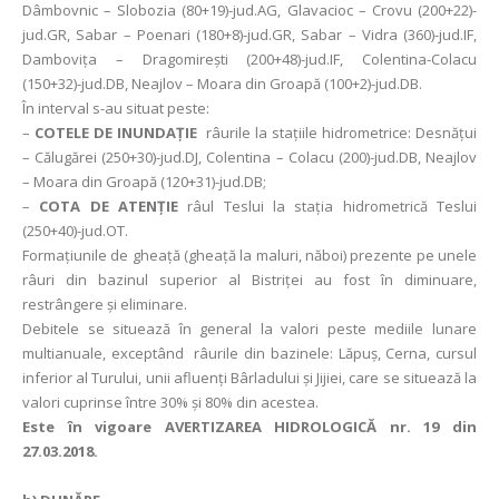
Dâmbovnic – Slobozia (80+19)-jud.AG, Glavacioc – Crovu (200+22)-
jud.GR, Sabar – Poenari (180+8)-jud.GR, Sabar – Vidra (360)-jud.IF,
Damboviţa – Dragomireşti (200+48)-jud.IF, Colentina-Colacu
(150+32)-jud.DB, Neajlov – Moara din Groapă (100+2)-jud.DB.
În interval s-au situat peste:
–
COTELE DE INUNDAȚIE
râurile la stațiile hidrometrice: Desnățui
– Călugărei (250+30)-jud.DJ, Colentina – Colacu (200)-jud.DB, Neajlov
– Moara din Groapă (120+31)-jud.DB;
–
COTA DE ATENȚIE
râul Teslui la stația hidrometrică Teslui
(250+40)-jud.OT.
Formaţiunile de gheaţă (gheaţă la maluri, năboi) prezente pe unele
râuri din bazinul superior al Bistriței au fost în diminuare,
restrângere și eliminare.
Debitele se situează în general la valori peste mediile lunare
multianuale, exceptând râurile din bazinele: Lăpuș, Cerna, cursul
inferior al Turului, unii afluenţi Bârladului și Jijiei, care se situează la
valori cuprinse între 30% şi 80% din acestea.
Este în vigoare AVERTIZAREA HIDROLOGICĂ nr. 19 din
27.03.2018.