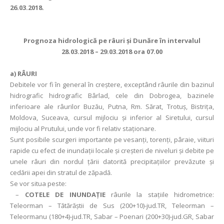
26.03.2018.
Prognoza hidrologică pe râuri şi Dunăre în intervalul
28.03.2018 – 29.03.2018 ora 07.00
a) RÂURI
Debitele vor fi în general în creștere, exceptând râurile din bazinul
hidrografic hidrografic Bârlad, cele din Dobrogea, bazinele
inferioare ale râurilor Buzău, Putna, Rm. Sărat, Trotuș, Bistrița,
Moldova, Suceava, cursul mijlociu și inferior al Siretului, cursul
mijlociu al Prutului, unde vor fi relativ staţionare.
Sunt posibile scurgeri importante pe vesanţi, torenţi, pâraie, viituri
rapide cu efect de inundaţii locale şi creşteri de niveluri şi debite pe
unele râuri din nordul ţării datorită precipitaţiilor prevăzute și
cedării apei din stratul de zăpadă.
Se vor situa peste:
–
COTELE DE INUNDAȚIE
râurile la stațiile hidrometrice:
Teleorman – Tătărăștii de Sus (200+10)-jud.TR, Teleorman –
Teleormanu (180+4)-jud.TR, Sabar – Poenari (200+30)-jud.GR, Sabar