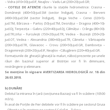
– Vidra (410+30)-jud.IF, Neajlov – Vadu Lat (200+20)-jud.GR;
–
COTELE DE ATENȚIE
râurile la stațiile hidrometrice: Crasna –
Domăneşti (400+50)-jud.SM (sector îndiguit), Crasna – Berveni
(490+30)-jud.SM (sector îndiguit), Bega Veche – Cenei (320+5)-
jud.TM, Bârzava – Partoş (50)-jud.TM, Desnățui – Dragoia (400+10)-
jud.DJ, Terpezița – Gabru (220+40)-jud.DJ, Călmățui – Crângu (80+30)-
jud.TR,Urlui – Furculești (150+20)-jud.TR, Vedea – Buzești (350+20)-
jud.OT, Vedea – Alexandria (380+60)-jud.TR, Câinelui – Vârtoapele
(200+30)-jud.TR, Glavacioc – Crovu (200+50)-jud.GR, Damboviţa –
Dragomireşti (200+20)-jud.IF, Neajlov –Călugăreni (220+40)-jud.GR.
Formaţiunile de gheaţă (gheaţă la maluri, năboi) prezente pe unele
râuri din bazinul superior al Bistriței vor fi în diminuare,
restrângere și eliminare.
Se menţine în vigoare AVERTIZAREA HIDROLOGICĂ nr. 18 din
26.03.2018.
b) DUNĂRE
Debitul la intrarea în ţară (secţiunea Baziaş) va fi în scădere (10500
m3/s).
În aval de Porţile de Fier debitele vor fi în scădere pe sectorul Gruia
– Oltenița și în creștere pe sectorul Calafat – Tulcea.