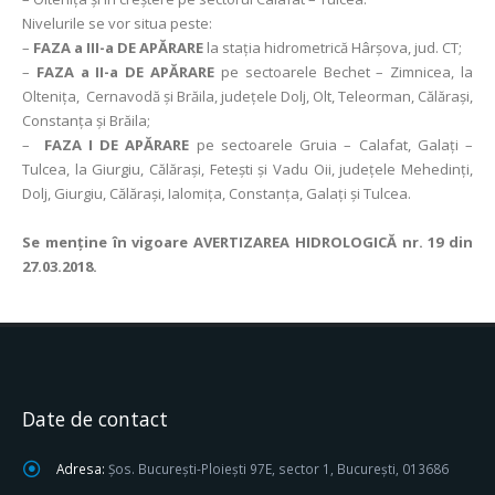
Nivelurile se vor situa peste:
–
FAZA a III-a DE APĂRARE
la stația hidrometrică Hârşova, jud. CT;
–
FAZA a II-a DE APĂRARE
pe sectoarele Bechet – Zimnicea, la
Olteniţa, Cernavodă și Brăila, judeţele Dolj, Olt, Teleorman, Călăraşi,
Constanţa şi Brăila;
–
FAZA I DE APĂRARE
pe sectoarele Gruia – Calafat, Galați –
Tulcea, la Giurgiu, Călăraşi, Fetești și Vadu Oii, judeţele Mehedinţi,
Dolj, Giurgiu, Călăraşi, Ialomiţa, Constanţa, Galaţi şi Tulcea.
Se menţine în vigoare AVERTIZAREA HIDROLOGICĂ nr. 19 din
27.03.2018.
Date de contact
Adresa:
Șos. București-Ploiești 97E, sector 1, București, 013686