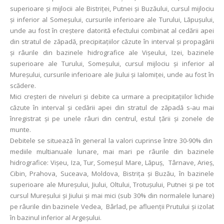
superioare și mijlocii ale Bistriței, Putnei și Buzăului, cursul mijlociu
și inferior al Someșului, cursurile inferioare ale Turului, Lăpușului,
unde au fost în creştere datorită efectului combinat al cedării apei
din stratul de zăpadă, precipitaţiilor căzute în interval și propagării
și râurile din bazinele hidrografice ale Vișeului, Izei, bazinele
superioare ale Turului, Someșului, cursul mijlociu și inferior al
Mureșului, cursurile inferioare ale Jiului și Ialomiței, unde au fost în
scădere.
Mici creșteri de niveluri și debite ca urmare a precipitațiilor lichide
căzute în interval și cedării apei din stratul de zăpadă s-au mai
înregistrat și pe unele râuri din centrul, estul țării și zonele de
munte.
Debitele se situează în general la valori cuprinse între 30-90% din
mediile multianuale lunare, mai mari pe râurile din bazinele
hidrografice: Vişeu, Iza, Tur, Someșul Mare, Lăpuş, Târnave, Arieș,
Cibin, Prahova, Suceava, Moldova, Bistrița și Buzău, în bazinele
superioare ale Mureșului, Jiului, Oltului, Trotușului, Putnei şi pe tot
cursul Mureșului și Jiului și mai mici (sub 30% din normalele lunare)
pe râurile din bazinele Vedea, Bârlad, pe afluenții Prutului și izolat
în bazinul inferior al Argeșului.