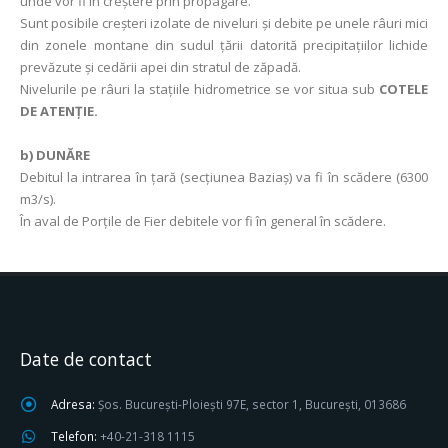
unde vor fi în creștere prin propagare.
Sunt posibile creșteri izolate de niveluri și debite pe unele râuri mici
din zonele montane din sudul țării datorită precipitațiilor lichide
prevăzute și cedării apei din stratul de zăpadă.
Nivelurile pe râuri la stațiile hidrometrice se vor situa sub
COTELE
DE ATENȚIE.
b) DUNĂRE
Debitul la intrarea în ţară (secţiunea Baziaş) va fi în scădere (6300
m3/s).
În aval de Porţile de Fier debitele vor fi în general în scădere.
Date de contact
Adresa:
Șos. București-Ploiești 97E, sector 1, București, 013686
Telefon:
+40-21-318 1115