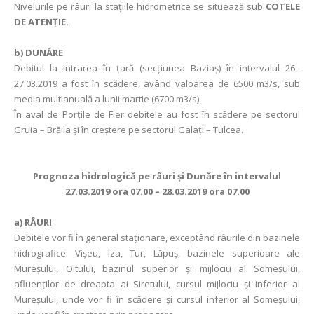
Nivelurile pe râuri la stațiile hidrometrice se situează sub
COTELE
DE ATENȚIE.
b) DUNĂRE
Debitul la intrarea în ţară (secţiunea Baziaş) în intervalul 26–
27.03.2019 a fost în scădere, având valoarea de 6500 m3/s, sub
media multianuală a lunii martie (6700 m3/s).
În aval de Porţile de Fier debitele au fost în scădere pe sectorul
Gruia – Brăila și în creștere pe sectorul Galați – Tulcea.
Prognoza hidrologică pe râuri şi Dunăre în intervalul
27.03.2019 ora 07.00 – 28.03.2019 ora 07.00
a)
RÂURI
Debitele vor fi în general staţionare, exceptând râurile din bazinele
hidrografice: Vișeu, Iza, Tur, Lăpuș, bazinele superioare ale
Mureșului, Oltului, bazinul superior și mijlociu al Someșului,
afluenților de dreapta ai Siretului, cursul mijlociu și inferior al
Mureșului, unde vor fi în scădere și cursul inferior al Someșului,