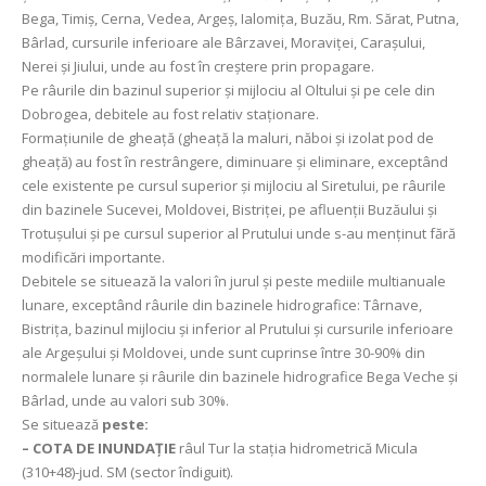
Bega, Timiş, Cerna, Vedea, Argeş, Ialomița, Buzău, Rm. Sărat, Putna,
Bârlad, cursurile inferioare ale Bârzavei, Moraviței, Caraşului,
Nerei şi Jiului, unde au fost în creștere prin propagare.
Pe râurile din bazinul superior şi mijlociu al Oltului şi pe cele din
Dobrogea, debitele au fost relativ staționare.
Formaţiunile de gheaţă (gheaţă la maluri, năboi şi izolat pod de
gheaţă) au fost în restrângere, diminuare şi eliminare, exceptând
cele existente pe cursul superior şi mijlociu al Siretului, pe râurile
din bazinele Sucevei, Moldovei, Bistriţei, pe afluenţii Buzăului şi
Trotuşului şi pe cursul superior al Prutului unde s-au menţinut fără
modificări importante.
Debitele se situează la valori în jurul și peste mediile multianuale
lunare, exceptând râurile din bazinele hidrografice: Târnave,
Bistrița, bazinul mijlociu şi inferior al Prutului şi cursurile inferioare
ale Argeşului şi Moldovei, unde sunt cuprinse între 30-90% din
normalele lunare și râurile din bazinele hidrografice Bega Veche și
Bârlad, unde au valori sub 30%.
Se situează
peste:
– COTA DE INUNDAȚIE
râul Tur la stația hidrometrică Micula
(310+48)-jud. SM (sector îndiguit).