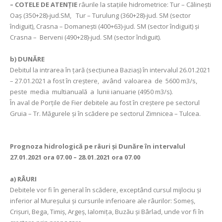
– COTELE DE ATENȚIE
râurile la stațiile hidrometrice: Tur – Călineşti
Oaş (350+28)-jud.SM, Tur – Turulung (360+28)-jud. SM (sector
îndiguit), Crasna – Domanești (400+63)-jud. SM (sector îndiguit) şi
Crasna – Berveni (490+28)-jud. SM (sector îndiguit).
b)
DUNĂRE
Debitul la intrarea în ţară (secţiunea Baziaş) în intervalul 26.01.2021
– 27.01.2021 a fost în creștere, având valoarea de 5600 m3/s,
peste media multianuală a lunii ianuarie (4950 m3/s).
În aval de Porţile de Fier debitele au fost în creștere pe sectorul
Gruia – Tr. Măgurele și în scădere pe sectorul Zimnicea – Tulcea.
Prognoza hidrologică pe râuri şi Dunăre în intervalul
27.01.2021 ora 07.00 – 28.01.2021 ora 07.00
a)
RÂURI
Debitele vor fi în general în scădere, exceptând cursul mijlociu şi
inferior al Mureşului şi cursurile inferioare ale râurilor: Someş,
Crişuri, Bega, Timiş, Argeş, Ialomița, Buzău şi Bârlad, unde vor fi în