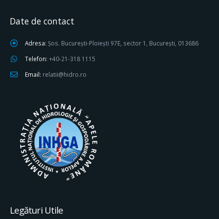
Date de contact
Adresa:
Șos. București-Ploiești 97E, sector 1, București, 013686
Telefon:
+40-21-318 1115
Email:
relatii@hidro.ro
Legături Utile