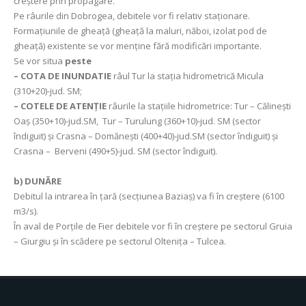
creştere prin propagare.
Pe râurile din Dobrogea, debitele vor fi relativ staționare.
Formațiunile de gheață (gheaţă la maluri, năboi, izolat pod de
gheață) existente se vor menține fără modificări importante.
Se vor situa
peste
–
COTA DE INUNDATIE
râul Tur la stația hidrometrică Micula
(310+20)-jud. SM;
–
COTELE DE ATENȚIE
râurile la stațiile hidrometrice: Tur – Călineşti
Oaş (350+10)-jud.SM, Tur – Turulung (360+10)-jud. SM (sector
îndiguit) și Crasna – Domăneşti (400+40)-jud.SM (sector îndiguit) şi
Crasna – Berveni (490+5)-jud. SM (sector îndiguit).
b)
DUNĂRE
Debitul la intrarea în ţară (secţiunea Baziaş) va fi în creştere (6100
m3/s).
În aval de Porţile de Fier debitele vor fi în creștere pe sectorul Gruia
– Giurgiu și în scădere pe sectorul Oltenița – Tulcea.