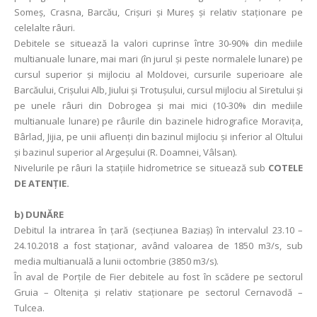
Someş, Crasna, Barcău, Crişuri şi Mureş şi relativ staţionare pe
celelalte râuri.
Debitele se situează la valori cuprinse între 30-90% din mediile
multianuale lunare, mai mari (în jurul și peste normalele lunare) pe
cursul superior și mijlociu al Moldovei, cursurile superioare ale
Barcăului, Crișului Alb, Jiului şi Trotuşului, cursul mijlociu al Siretului şi
pe unele râuri din Dobrogea și mai mici (10-30% din mediile
multianuale lunare) pe râurile din bazinele hidrografice Moravița,
Bârlad, Jijia, pe unii afluenţi din bazinul mijlociu și inferior al Oltului
și bazinul superior al Argeşului (R. Doamnei, Vâlsan).
Nivelurile pe râuri la staţiile hidrometrice se situează sub
COTELE
DE ATENŢIE.
b) DUNĂRE
Debitul la intrarea în ţară (secţiunea Baziaş) în intervalul 23.10 –
24.10.2018 a fost staționar, având valoarea de 1850 m3/s, sub
media multianuală a lunii octombrie (3850 m3/s).
În aval de Porţile de Fier debitele au fost în scădere pe sectorul
Gruia – Oltenița și relativ staționare pe sectorul Cernavodă –
Tulcea.