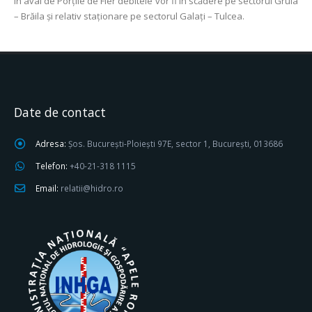
În aval de Porţile de Fier debitele vor fi în scădere pe sectorul Gruia
– Brăila şi relativ staţionare pe sectorul Galaţi – Tulcea.
Date de contact
Adresa:
Șos. București-Ploiești 97E, sector 1, București, 013686
Telefon:
+40-21-318 1115
Email:
relatii@hidro.ro