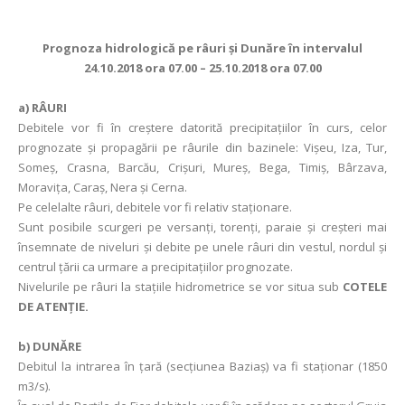
Prognoza hidrologică pe râuri şi Dunăre în intervalul
24.10.2018 ora 07.00 – 25.10.2018 ora 07.00
a)
RÂURI
Debitele vor fi în creștere datorită precipitațiilor în curs, celor
prognozate și propagării pe râurile din bazinele: Vișeu, Iza, Tur,
Someș, Crasna, Barcău, Crișuri, Mureș, Bega, Timiş, Bârzava,
Moraviţa, Caraş, Nera şi Cerna.
Pe celelalte râuri, debitele vor fi relativ staționare.
Sunt posibile scurgeri pe versanți, torenți, paraie și creşteri mai
însemnate de niveluri şi debite pe unele râuri din vestul, nordul și
centrul țării ca urmare a precipitaţiilor prognozate.
Nivelurile pe râuri la staţiile hidrometrice se vor situa sub
COTELE
DE ATENŢIE.
b) DUNĂRE
Debitul la intrarea în ţară (secţiunea Baziaş) va fi staţionar (1850
m3/s).