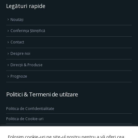
Legături rapide
Noutăți
Conferința Științifică
Contact
Despre noi
Direcţii & Produse
Prognoze
Politici & Termeni de utilzare
Politica de Confidentialitate
Politica de Cookie-uri
Termeni & Conditii
Folosim cookie-uri pe site-ul nostru pentru a vă oferi cea