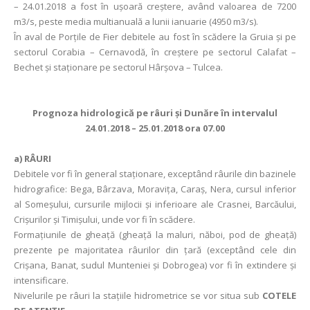
– 24.01.2018 a fost în uşoară creştere, având valoarea de 7200
m3/s, peste media multianuală a lunii ianuarie (4950 m3/s).
În aval de Porţile de Fier debitele au fost în scădere la Gruia și pe
sectorul Corabia – Cernavodă, în creștere pe sectorul Calafat –
Bechet și staționare pe sectorul Hârșova – Tulcea.
Prognoza hidrologică pe râuri şi Dunăre în intervalul
24.01.2018 – 25.01.2018 ora 07.00
a)
RÂURI
Debitele vor fi în general staționare, exceptând râurile din bazinele
hidrografice: Bega, Bârzava, Moravița, Caraș, Nera, cursul inferior
al Someșului, cursurile mijlocii și inferioare ale Crasnei, Barcăului,
Crișurilor și Timișului, unde vor fi în scădere.
Formaţiunile de gheaţă (gheaţă la maluri, năboi, pod de gheaţă)
prezente pe majoritatea râurilor din ţară (exceptând cele din
Crişana, Banat, sudul Munteniei și Dobrogea) vor fi în extindere și
intensificare.
Nivelurile pe râuri la staţiile hidrometrice se vor situa sub
COTELE