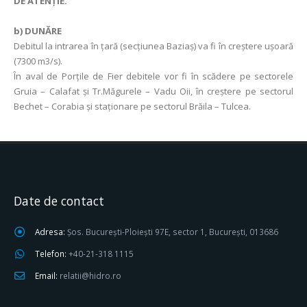
DE ATENŢIE.
b) DUNĂRE
Debitul la intrarea în ţară (secţiunea Baziaş) va fi în creștere ușoară
(7300 m3/s).
În aval de Porţile de Fier debitele vor fi în scădere pe sectorele
Gruia – Calafat şi Tr.Măgurele – Vadu Oii, în creştere pe sectorul
Bechet – Corabia și staţionare pe sectorul Brăila – Tulcea.
Date de contact
Adresa:
Șos. București-Ploiești 97E, sector 1, București, 013686
Telefon:
+40-21-318 1115
Email:
relatii@hidro.ro