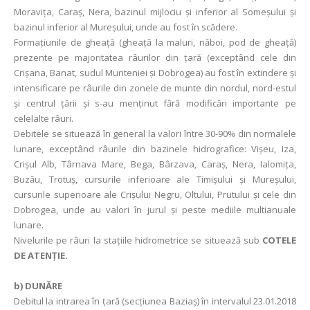
Moravița, Caraș, Nera, bazinul mijlociu și inferior al Someșului și
bazinul inferior al Mureșului, unde au fost în scădere.
Formaţiunile de gheaţă (gheaţă la maluri, năboi, pod de gheaţă)
prezente pe majoritatea râurilor din ţară (exceptând cele din
Crişana, Banat, sudul Munteniei și Dobrogea) au fost în extindere și
intensificare pe râurile din zonele de munte din nordul, nord-estul
și centrul țării și s-au menținut fără modificări importante pe
celelalte râuri.
Debitele se situează în general la valori între 30-90% din normalele
lunare, exceptând râurile din bazinele hidrografice: Vişeu, Iza,
Crișul Alb, Târnava Mare, Bega, Bârzava, Caraș, Nera, Ialomița,
Buzău, Trotuș, cursurile inferioare ale Timișului și Mureșului,
cursurile superioare ale Crișului Negru, Oltului, Prutului și cele din
Dobrogea, unde au valori în jurul și peste mediile multianuale
lunare.
Nivelurile pe râuri la staţiile hidrometrice se situează sub
COTELE
DE ATENŢIE.
b) DUNĂRE
Debitul la intrarea în ţară (secţiunea Baziaş) în intervalul 23.01.2018