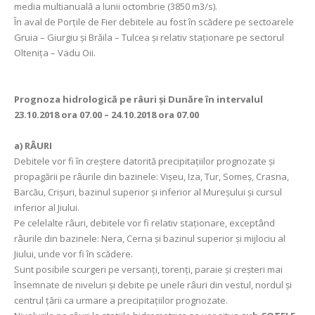
media multianuală a lunii octombrie (3850 m3/s).
În aval de Porţile de Fier debitele au fost în scădere pe sectoarele
Gruia – Giurgiu și Brăila – Tulcea și relativ staționare pe sectorul
Oltenița – Vadu Oii.
Prognoza hidrologică pe râuri şi Dunăre în intervalul
23.10.2018 ora 07.00 – 24.10.2018 ora 07.00
a)
RÂURI
Debitele vor fi în creștere datorită precipitațiilor prognozate și
propagării pe râurile din bazinele: Vișeu, Iza, Tur, Someș, Crasna,
Barcău, Crișuri, bazinul superior și inferior al Mureșului și cursul
inferior al Jiului.
Pe celelalte râuri, debitele vor fi relativ staționare, exceptând
râurile din bazinele: Nera, Cerna și bazinul superior și mijlociu al
Jiului, unde vor fi în scădere.
Sunt posibile scurgeri pe versanți, torenți, paraie și creşteri mai
însemnate de niveluri şi debite pe unele râuri din vestul, nordul și
centrul țării ca urmare a precipitaţiilor prognozate.