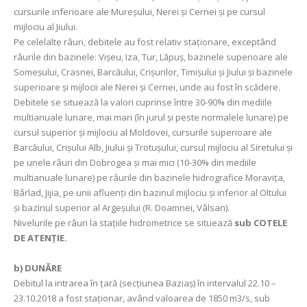
cursurile inferioare ale Mureșului, Nerei și Cernei și pe cursul
mijlociu al Jiului.
Pe celelalte râuri, debitele au fost relativ staționare, exceptând
râurile din bazinele: Vișeu, Iza, Tur, Lăpuș, bazinele superioare ale
Someșului, Crasnei, Barcăului, Crișurilor, Timișului și Jiului și bazinele
superioare și mijlocii ale Nerei și Cernei, unde au fost în scădere.
Debitele se situează la valori cuprinse între 30-90% din mediile
multianuale lunare, mai mari (în jurul și peste normalele lunare) pe
cursul superior și mijlociu al Moldovei, cursurile superioare ale
Barcăului, Crișului Alb, Jiului şi Trotuşului, cursul mijlociu al Siretului şi
pe unele râuri din Dobrogea și mai mici (10-30% din mediile
multianuale lunare) pe râurile din bazinele hidrografice Moravița,
Bârlad, Jijia, pe unii afluenţi din bazinul mijlociu și inferior al Oltului
și bazinul superior al Argeşului (R. Doamnei, Vâlsan).
Nivelurile pe râuri la staţiile hidrometrice se situează
sub COTELE
DE ATENŢIE.
b) DUNĂRE
Debitul la intrarea în ţară (secţiunea Baziaş) în intervalul 22.10 –
23.10.2018 a fost staționar, având valoarea de 1850 m3/s, sub