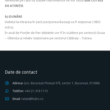
Nivelurile pe râuri la staţiile hidrometrice se vor situa
sub COTELE
DE ATENŢIE.
b) DUNĂRE
Debitul la intrarea în ţară (secţiunea Baziaş) va fi staţionar (1850
m3/s).
În aval de Porţile de Fier debitele vor fi în scădere pe sectorul Gruia
– Oltenița şi relativ staţionare pe sectorul Călăraşi – Tulcea.
Date de contact
Adresa:
Șos. București-Ploiești 97E, sector 1, București, 013686
Telefon:
+40-21-318 1115
Email:
relatii@hidro.ro