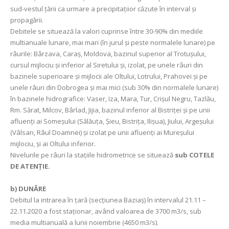
sud-vestul țării ca urmare a precipitaţiior căzute în interval şi
propagării.
Debitele se situează la valori cuprinse între 30-90% din mediile
multianuale lunare, mai mari (în jurul și peste normalele lunare) pe
râurile: Bârzava, Caraș, Moldova, bazinul superior al Trotușului,
cursul mijlociu și inferior al Siretului și, izolat, pe unele râuri din
bazinele superioare și mijlocii ale Oltului, Lotrului, Prahovei și pe
unele râuri din Dobrogea și mai mici (sub 30% din normalele lunare)
în bazinele hidrografice: Vaser, Iza, Mara, Tur, Crișul Negru, Tazlău,
Rm. Sărat, Milcov, Bârlad, Jijia, bazinul inferior al Bistriței și pe unii
afluenți ai Someșului (Sălăuța, Șieu, Bistrița, Ilișua), Jiului, Argeșului
(Vâlsan, Râul Doamnei) și izolat pe unii afluenți ai Mureșului
mijlociu, și ai Oltului inferior.
Nivelurile pe râuri la stațiile hidrometrice se situează
sub COTELE
DE ATENȚIE.
b)
DUNĂRE
Debitul la intrarea în ţară (secţiunea Baziaş) în intervalul 21.11 –
22.11.2020 a fost staționar, având valoarea de 3700 m3/s, sub
media multianuală a lunii noiembrie (4650 m3/s).