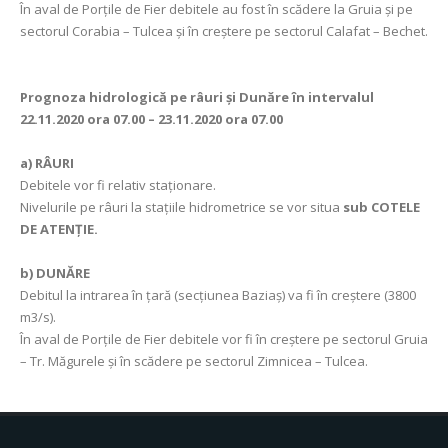
În aval de Porţile de Fier debitele au fost în scădere la Gruia şi pe
sectorul Corabia – Tulcea şi în creştere pe sectorul Calafat – Bechet.
Prognoza hidrologică pe râuri şi Dunăre în intervalul
22.11.2020 ora 07.00 – 23.11.2020 ora 07.00
a)
RÂURI
Debitele vor fi relativ staționare.
Nivelurile pe râuri la stațiile hidrometrice se vor situa
sub COTELE
DE ATENȚIE.
b)
DUNĂRE
Debitul la intrarea în ţară (secţiunea Baziaş) va fi în creștere (3800
m3/s).
În aval de Porţile de Fier debitele vor fi în creștere pe sectorul Gruia
– Tr. Măgurele și în scădere pe sectorul Zimnicea – Tulcea.