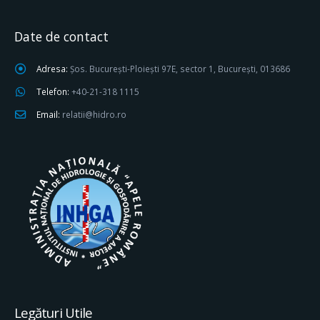
Date de contact
Adresa:
Șos. București-Ploiești 97E, sector 1, București, 013686
Telefon:
+40-21-318 1115
Email:
relatii@hidro.ro
Legături Utile