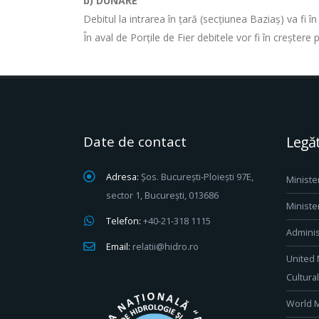
b)
DUNĂRE
Debitul la intrarea în ţară (secţiunea Baziaş) va fi î
În aval de Porţile de Fier debitele vor fi în creşter
Date de contact
Legăt
Adresa:
Șos. București-Ploiești 97E,
Ministe
sector 1, București, 013686
Ministe
Telefon:
+40-21-318 1115
Adminis
Email:
relatii@hidro.ro
United 
Cultura
World M