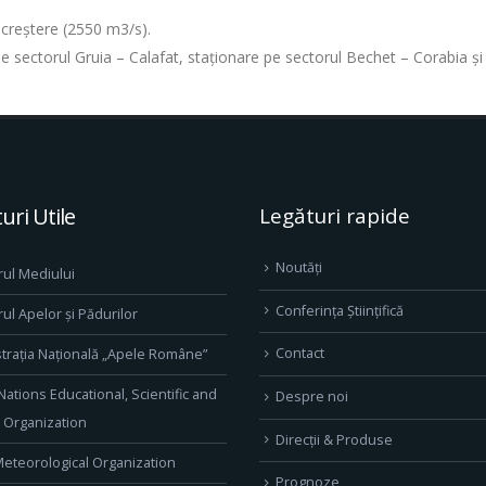
n creștere (2550 m3/s).
e pe sectorul Gruia – Calafat, staționare pe sectorul Bechet – Corabia ş
uri Utile
Legături rapide
Noutăți
rul Mediului
Conferința Științifică
rul Apelor și Pădurilor
Contact
trația Națională „Apele Române”
Nations Educational, Scientific and
Despre noi
l Organization
Direcţii & Produse
eteorological Organization
Prognoze