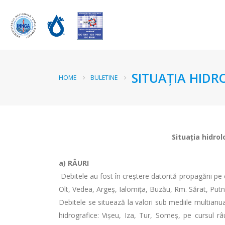
SITUAŢIA HIDR
HOME
BULETINE
Situaţia hidrol
a)
RÂURI
Debitele au fost în creștere datorită propagării pe cur
Olt, Vedea, Argeș, Ialomița, Buzău, Rm. Sărat, Putna,
Debitele se situează la valori sub mediile multianua
hidrografice: Vișeu, Iza, Tur, Someș, pe cursul râ