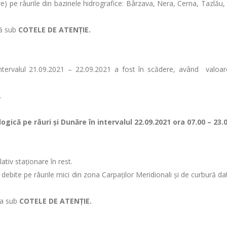
 pe râurile din bazinele hidrografice: Bârzava, Nera, Cerna, Tazlău, Bâ
ză sub
COTELE DE ATENȚIE.
n intervalul 21.09.2021 – 22.09.2021 a fost în scădere, având val
.
gică pe râuri şi Dunăre în intervalul 22.09.2021 ora 07.00 – 23.
lativ staționare în rest.
i debite pe râurile mici din zona Carpaților Meridionali și de curbură da
tua sub
COTELE DE ATENȚIE.