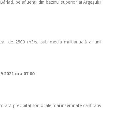
rlad, pe afluenții din bazinul superior ai Argeșului
oarea de 2500 m3/s, sub media multianuală a lunii
09.2021 ora 07.00
torată precipitațiilor locale mai însemnate cantitativ