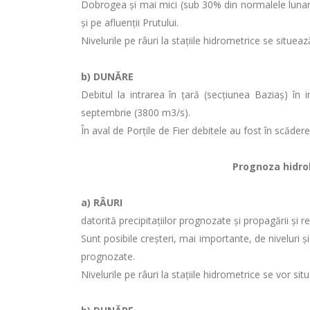
Dobrogea și mai mici (sub 30% din normalele lunare)
și pe afluenții Prutului.
Nivelurile pe râuri la stațiile hidrometrice se situea
b)
DUNĂRE
Debitul la intrarea în ţară (secţiunea Baziaş) î
septembrie (3800 m3/s).
În aval de Porţile de Fier debitele au fost în scădere
Prognoza hidrolo
a)
RÂURI
datorită precipitațiilor prognozate și propagării și re
Sunt posibile creșteri, mai importante, de niveluri ș
prognozate.
Nivelurile pe râuri la stațiile hidrometrice se vor si